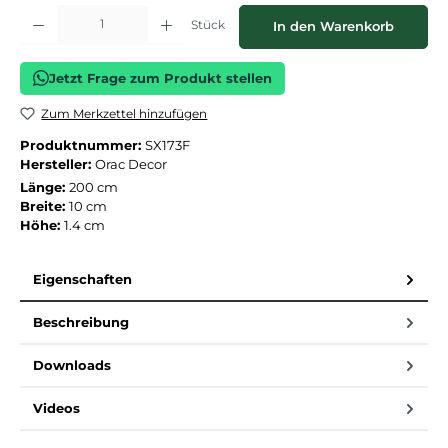
Produkt Anzahl: Gib den gewünschten Wert ein oder benutze die Schaltflächen
Stück
In den Warenkorb
Jetzt Frage zum Produkt stellen
Zum Merkzettel hinzufügen
Produktnummer:
SX173F
Hersteller:
Orac Decor
Länge:
200 cm
Breite:
10 cm
Höhe:
1.4 cm
Eigenschaften
Beschreibung
Downloads
Videos