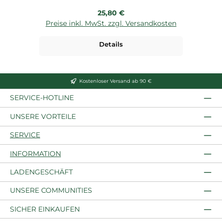
Regulärer Preis:
25,80 €
Preise inkl. MwSt. zzgl. Versandkosten
P
Details
Kostenloser Versand ab 90 €
SERVICE-HOTLINE
UNSERE VORTEILE
SERVICE
INFORMATION
LADENGESCHÄFT
UNSERE COMMUNITIES
SICHER EINKAUFEN