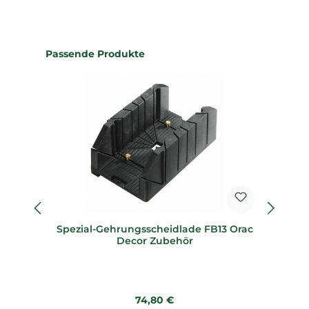
Produktgalerie überspringen
Passende Produkte
Spezial-Gehrungsscheidlade FB13 Orac
Sp
Decor Zubehör
Regulärer Preis:
74,80 €