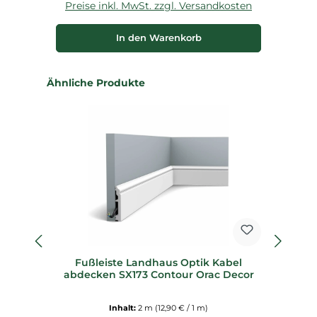
Preise inkl. MwSt. zzgl. Versandkosten
P
In den Warenkorb
Produktgalerie überspringen
Ähnliche Produkte
Fußleiste Landhaus Optik Kabel
F
abdecken SX173 Contour Orac Decor
Inhalt:
2 m
(12,90 € / 1 m)