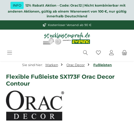
Zum Hauptinhalt springen
INFO
12% Rabatt Aktion - Code: Orac12 | Nicht kombinierbar mit
anderen Aktionen, gültig ab einem Warenwert von 100 €, nur gültig
innerhalb Deutschland
Kostenloser Versand ab 90 €
Du hast 0 Produ
Sie sind hier:
Marken
Orac Decor
Fußleisten
Flexible Fußleiste SX173F Orac Decor
Contour