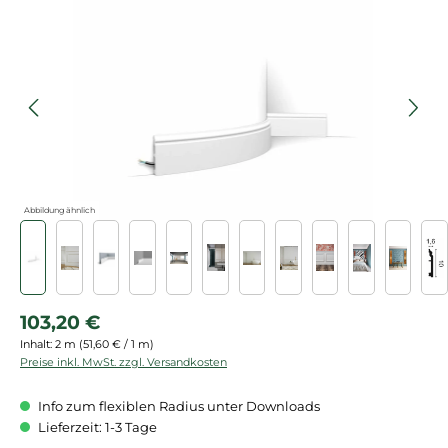
Bildergalerie überspringen
Abbildung ähnlich
Regulärer Preis:
103,20 €
Inhalt:
2 m
(51,60 € / 1 m)
Preise inkl. MwSt. zzgl. Versandkosten
Info zum flexiblen Radius unter Downloads
Lieferzeit: 1-3 Tage