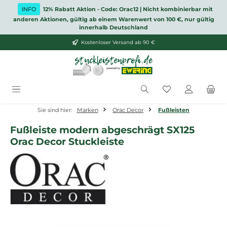
Zum Hauptinhalt springen
INFO
12% Rabatt Aktion - Code: Orac12 | Nicht kombinierbar mit
anderen Aktionen, gültig ab einem Warenwert von 100 €, nur gültig
innerhalb Deutschland
Kostenloser Versand ab 90 €
Du hast 0 Produ
Sie sind hier:
Marken
Orac Decor
Fußleisten
Fußleiste modern abgeschrägt SX125
Orac Decor Stuckleiste