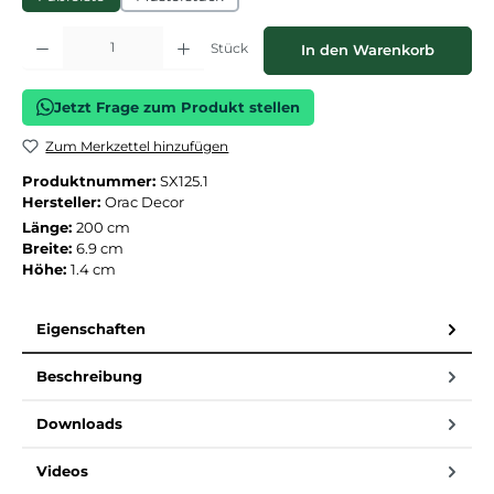
Produkt Anzahl: Gib den gewünschten Wert ein oder benutze die Schaltflächen
Stück
In den Warenkorb
Jetzt Frage zum Produkt stellen
Zum Merkzettel hinzufügen
Produktnummer:
SX125.1
Hersteller:
Orac Decor
Länge:
200 cm
Breite:
6.9 cm
Höhe:
1.4 cm
Eigenschaften
Beschreibung
Downloads
Videos