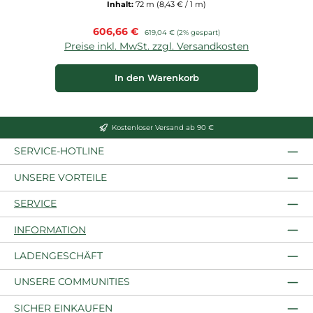
Inhalt:
72 m
(8,43 € / 1 m)
Verkaufspreis:
606,66 €
Regulärer Preis:
619,04 €
(2% gespart)
Preise inkl. MwSt. zzgl. Versandkosten
In den Warenkorb
Kostenloser Versand ab 90 €
SERVICE-HOTLINE
UNSERE VORTEILE
SERVICE
INFORMATION
LADENGESCHÄFT
UNSERE COMMUNITIES
SICHER EINKAUFEN