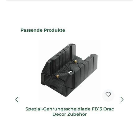
Produktgalerie überspringen
Passende Produkte
Spezial-Gehrungsscheidlade FB13 Orac
Sp
Decor Zubehör