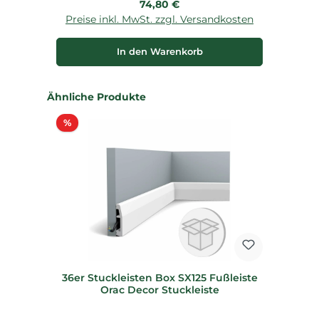
Regulärer Preis:
74,80 €
Preise inkl. MwSt. zzgl. Versandkosten
P
In den Warenkorb
Produktgalerie überspringen
Ähnliche Produkte
Rabatt
%
36er Stuckleisten Box SX125 Fußleiste
Orac Decor Stuckleiste