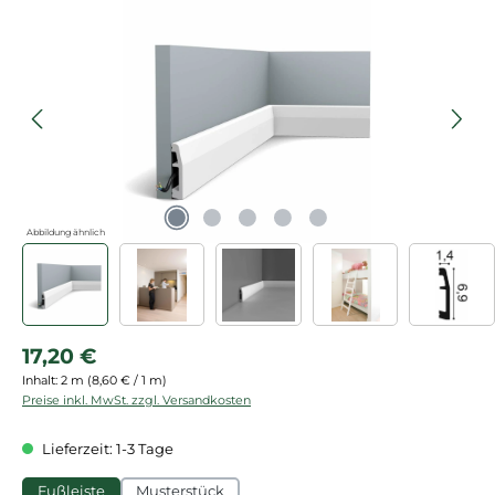
Bildergalerie überspringen
Abbildung ähnlich
Regulärer Preis:
17,20 €
Inhalt:
2 m
(8,60 € / 1 m)
Preise inkl. MwSt. zzgl. Versandkosten
Lieferzeit: 1-3 Tage
Fußleiste
Musterstück