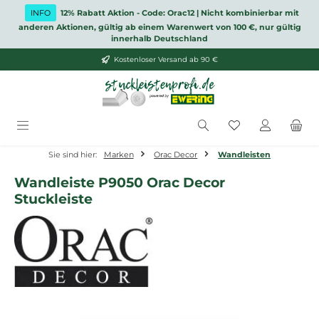
Zum Hauptinhalt springen
INFO
12% Rabatt Aktion - Code: Orac12 | Nicht kombinierbar mit
anderen Aktionen, gültig ab einem Warenwert von 100 €, nur gültig
innerhalb Deutschland
Kostenloser Versand ab 90 €
Du hast 0 Produ
Sie sind hier:
Marken
Orac Decor
Wandleisten
Wandleiste P9050 Orac Decor
Stuckleiste