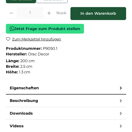
Produkt Anzahl: Gib den gewünschten Wert ein oder benutze die Schaltflächen
Stück
In den Warenkorb
Jetzt Frage zum Produkt stellen
Zum Merkzettel hinzufügen
Produktnummer:
P9050.1
Hersteller:
Orac Decor
Länge:
200 cm
Breite:
2.5 cm
Höhe:
1.3 cm
Eigenschaften
Beschreibung
Downloads
Videos