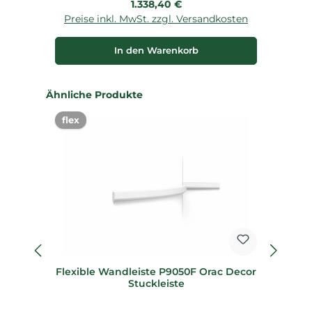
Regulärer Preis:
1.338,40 €
Preise inkl. MwSt. zzgl. Versandkosten
P
In den Warenkorb
Produktgalerie überspringen
Ähnliche Produkte
flex
%
Flexible Wandleiste P9050F Orac Decor
Stuckleiste