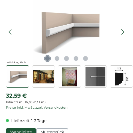
Bildergalerie überspringen
Abbildung ähnlich
Regulärer Preis:
32,59 €
Inhalt:
2 m
(16,30 € / 1 m)
Preise inkl. MwSt. zzgl. Versandkosten
Lieferzeit: 1-3 Tage
Wandleiste
Musterstück