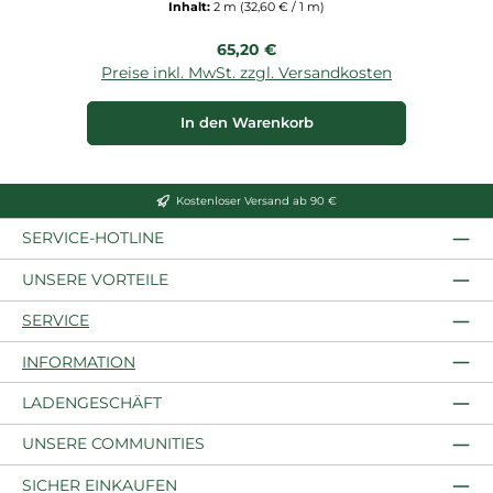
Inhalt:
2 m
(32,60 € / 1 m)
Regulärer Preis:
65,20 €
Preise inkl. MwSt. zzgl. Versandkosten
P
In den Warenkorb
Kostenloser Versand ab 90 €
SERVICE-HOTLINE
UNSERE VORTEILE
SERVICE
INFORMATION
LADENGESCHÄFT
UNSERE COMMUNITIES
SICHER EINKAUFEN