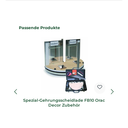
Produktgalerie überspringen
Passende Produkte
Spezial-Gehrungsscheidlade FB10 Orac
Sp
Decor Zubehör