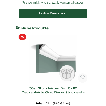
Preise inkl. MwSt. zzgl. Versandkosten
P
In den Warenkorb
Produktgalerie überspringen
Ähnliche Produkte
Rabatt
%
36er Stuckleisten Box CX112
Deckenleiste Orac Decor Stuckleiste
Inhalt:
72 m
(9,80 € / 1 m)