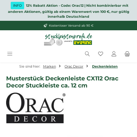
Zum Hauptinhalt springen
INFO
12% Rabatt Aktion - Code: Orac12 | Nicht kombinierbar mit
anderen Aktionen, gültig ab einem Warenwert von 100 €, nur gültig
innerhalb Deutschland
Kostenloser Versand ab 90 €
Du hast 0 Produ
Sie sind hier:
Marken
Orac Decor
Deckenleisten
Musterstück Deckenleiste CX112 Orac
Decor Stuckleiste ca. 12 cm