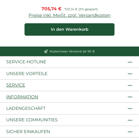
Verkaufspreis:
705,74 €
Regulärer Preis:
720,14 €
(2% gespart)
Preise inkl. MwSt. zzgl. Versandkosten
In den Warenkorb
Kostenloser Versand ab 90 €
SERVICE-HOTLINE
UNSERE VORTEILE
SERVICE
INFORMATION
LADENGESCHÄFT
UNSERE COMMUNITIES
SICHER EINKAUFEN