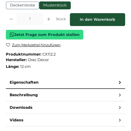
Deckenleiste
Musterstück
Produkt Anzahl: Gib den gewünschten Wert ein oder benutze die Schaltflächen
Stück
In den Warenkorb
Jetzt Frage zum Produkt stellen
Zum Merkzettel hinzufügen
Produktnummer:
CX112.2
Hersteller:
Orac Decor
Länge:
12 cm
Eigenschaften
Beschreibung
Downloads
Videos