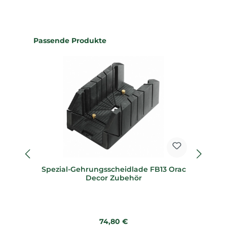
Produktgalerie überspringen
Passende Produkte
Spezial-Gehrungsscheidlade FB13 Orac
Sp
Decor Zubehör
Regulärer Preis:
74,80 €