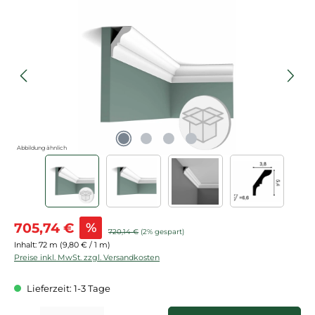
Bildergalerie überspringen
Abbildung ähnlich
Verkaufspreis:
705,74 €
%
Regulärer Preis:
720,14 €
(2% gespart)
Inhalt:
72 m
(9,80 € / 1 m)
Preise inkl. MwSt. zzgl. Versandkosten
Lieferzeit: 1-3 Tage
Produkt Anzahl: Gib den gewünschten Wert ein oder benutze die Schaltflächen