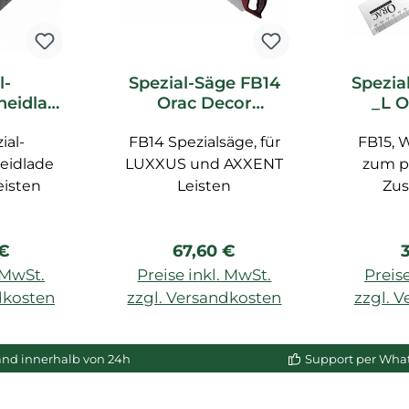
l-
Spezial-Säge FB14
Spezia
heidlad
Orac Decor
_L O
c Decor
Zubehör
Z
ial-
ör
FB14 Spezialsäge, für
FB15, 
eidlade
LUXXUS und AXXENT
zum p
eisten
Leisten
Zu
rer Preis:
Regulärer Preis:
R
 €
67,60 €
. MwSt.
Preise inkl. MwSt.
Preise
dkosten
zzgl. Versandkosten
zzgl. 
enkorb
In den Warenkorb
In de
and innerhalb von 24h
Support per Wha