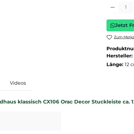
Produkt Anza
Jetzt F
Zum Merkze
Produktn
Hersteller:
Länge:
12 
Videos
haus klassisch CX106 Orac Decor Stuckleiste ca. 