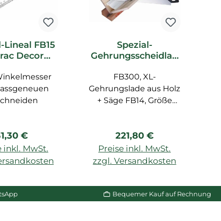
l-Lineal FB15
Spezial-
rac Decor
Gehrungsscheidlad
F
ubehör
e FB300 Orac Decor
Winkelmesser
FB300, XL-
Zubehör
assgeneuen
Gehrungslade aus Holz
schneiden
+ Säge FB14, Größe
Un
max. 29,1 cm
egulärer Preis:
Regulärer Preis:
31,30 €
221,80 €
B
 inkl. MwSt.
Preise inkl. MwSt.
ml
Versandkosten
zzgl. Versandkosten
z
W
n Warenkorb
In den Warenkorb
p
tsApp
Bequemer Kauf auf Rechnung