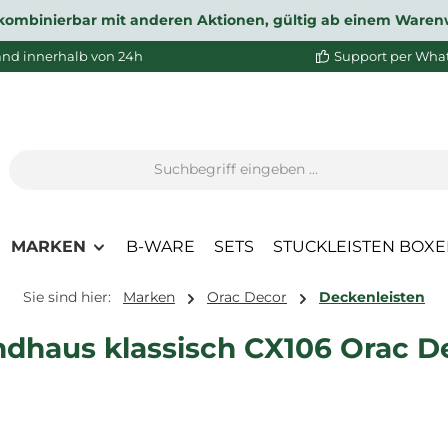
ht kombinierbar mit anderen Aktionen, gültig ab einem Waren
and innerhalb von 24h
Support per Wha
MARKEN
B-WARE
SETS
STUCKLEISTEN BOX
Sie sind hier:
Marken
Orac Decor
Deckenleisten
ndhaus klassisch CX106 Orac D