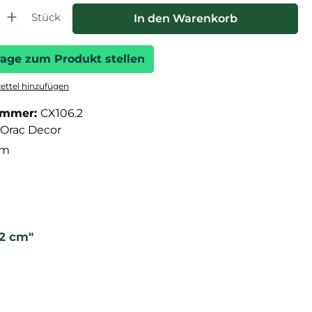
hl: Gib den gewünschten Wert ein oder benutze die Schaltfläche
Stück
In den Warenkorb
rage zum Produkt stellen
ttel hinzufügen
ummer:
CX106.2
Orac Decor
cm
12 cm"