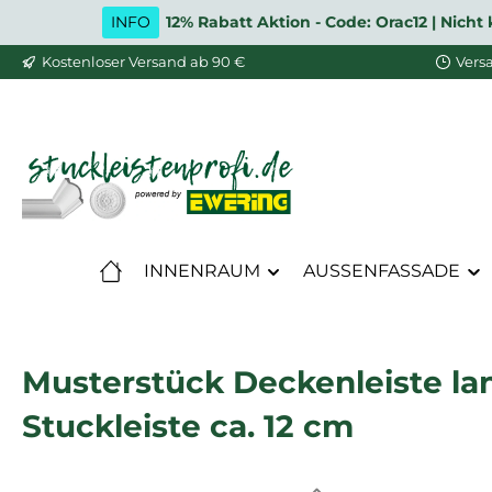
INFO
12% Rabatt Aktion - Code: Orac12 | Nic
m Hauptinhalt springen
Zur Suche springen
Zur Hauptnavigation springen
Kostenloser Versand ab 90 €
Vers
INNENRAUM
AUSSENFASSADE
Musterstück Deckenleiste la
Stuckleiste ca. 12 cm