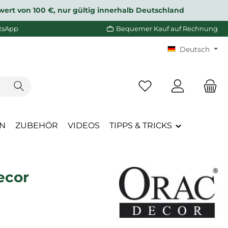
wert von 100 €, nur gültig innerhalb Deutschland
tsApp
Bequemer Kauf auf Rechnung
Deutsch
Du hast 0 Produkte a
EN
ZUBEHÖR
VIDEOS
TIPPS & TRICKS
ecor