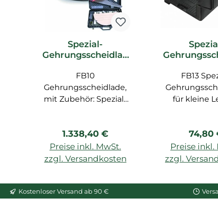
Spezial-
Spezia
Gehrungsscheidlad
Gehrungssc
e FB10 Orac Decor
e FB13 Ora
Zubehör
FB10
FB13 Spez
Zubeh
Gehrungsscheidlade,
Gehrungssch
mit Zubehör: Spezial-
für kleine L
Säge FB14, Zollstock,
Bleistift, Spezial-Lineal
Regulärer Preis:
Regulä
1.338,40 €
74,80
FB15
Preise inkl. MwSt.
Preise inkl
zzgl. Versandkosten
zzgl. Versan
In den Warenkorb
In den War
Kostenloser Versand ab 90 €
Vers