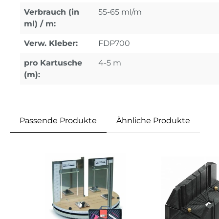
Verbrauch (in
55-65 ml/m
ml) / m:
Verw. Kleber:
FDP700
pro Kartusche
4-5 m
(m):
Passende Produkte
Ähnliche Produkte
Produktgalerie überspringen