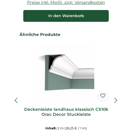
Preise inkl. MwSt. zzgl. Versandkosten
P
In den Warenkorb
Produktgalerie überspringen
Ähnliche Produkte
%
Deckenleiste landhaus klassisch CX106
Orac Decor Stuckleiste
D
Inhalt:
2 m
(26,25 € / 1 m)