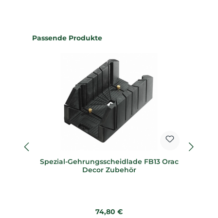
Produktgalerie überspringen
Passende Produkte
Spezial-Gehrungsscheidlade FB13 Orac
Sp
Decor Zubehör
Regulärer Preis:
74,80 €