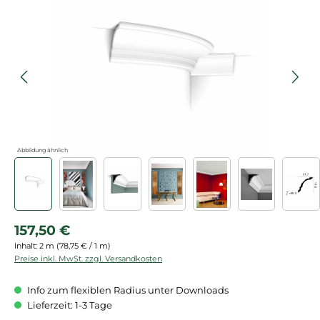
Bildergalerie überspringen
Abbildung ähnlich
Regulärer Preis:
157,50 €
Inhalt:
2 m
(78,75 € / 1 m)
Preise inkl. MwSt. zzgl. Versandkosten
Info zum flexiblen Radius unter Downloads
Lieferzeit: 1-3 Tage