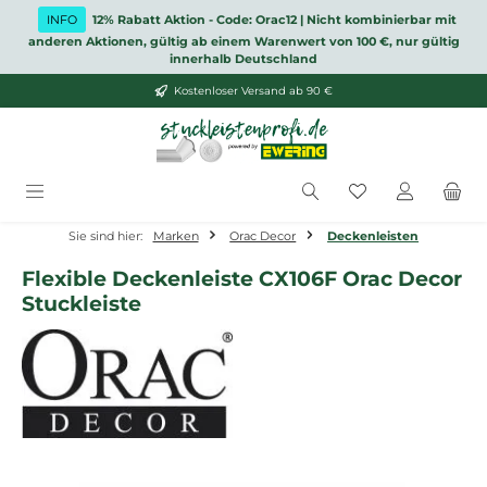
Zum Hauptinhalt springen
INFO
12% Rabatt Aktion - Code: Orac12 | Nicht kombinierbar mit
anderen Aktionen, gültig ab einem Warenwert von 100 €, nur gültig
innerhalb Deutschland
Kostenloser Versand ab 90 €
Du hast 0 Produ
Sie sind hier:
Marken
Orac Decor
Deckenleisten
Flexible Deckenleiste CX106F Orac Decor
Stuckleiste