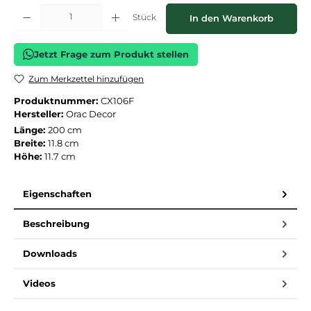
Produkt Anzahl: Gib den gewünschten Wert ein oder benutze die Schaltflächen
Stück
In den Warenkorb
Jetzt Frage zum Produkt stellen
Zum Merkzettel hinzufügen
Produktnummer:
CX106F
Hersteller:
Orac Decor
Länge:
200 cm
Breite:
11.8 cm
Höhe:
11.7 cm
Eigenschaften
Beschreibung
Downloads
Videos