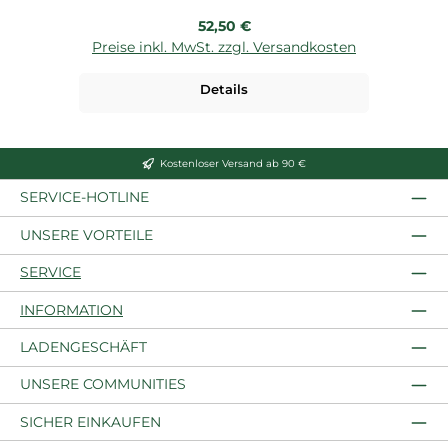
Regulärer Preis:
52,50 €
Preise inkl. MwSt. zzgl. Versandkosten
P
Details
Kostenloser Versand ab 90 €
SERVICE-HOTLINE
UNSERE VORTEILE
SERVICE
INFORMATION
LADENGESCHÄFT
UNSERE COMMUNITIES
SICHER EINKAUFEN