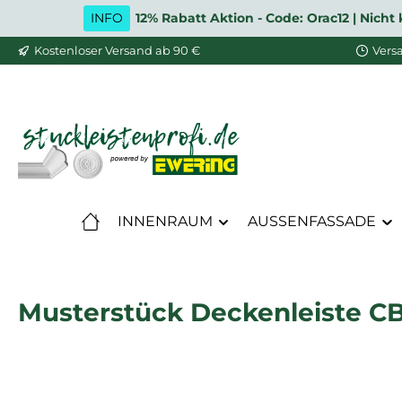
INFO
12% Rabatt Aktion - Code: Orac12 | Nic
m Hauptinhalt springen
Zur Suche springen
Zur Hauptnavigation springen
Kostenloser Versand ab 90 €
Vers
INNENRAUM
AUSSENFASSADE
Musterstück Deckenleiste CB5