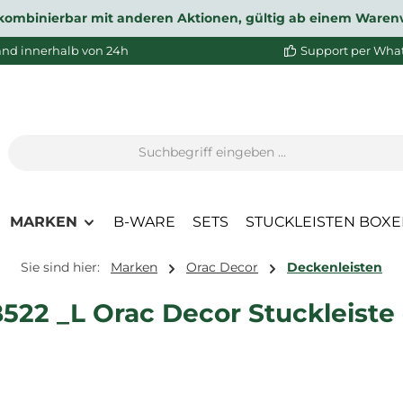
ht kombinierbar mit anderen Aktionen, gültig ab einem Waren
and innerhalb von 24h
Support per Wha
MARKEN
B-WARE
SETS
STUCKLEISTEN BOX
Sie sind hier:
Marken
Orac Decor
Deckenleisten
22 _L Orac Decor Stuckleiste 