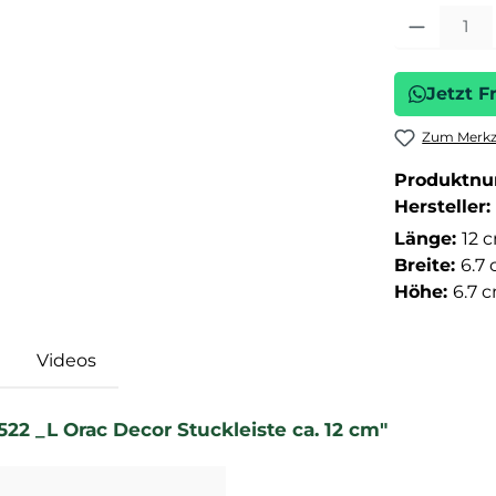
Produkt Anza
Jetzt F
Zum Merkze
Produktn
Hersteller:
Länge:
12 
Breite:
6.7
Höhe:
6.7 
Videos
2 _L Orac Decor Stuckleiste ca. 12 cm"