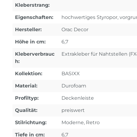
Kleberstrang:
Eigenschaften:
hochwertiges Styropor, vorgrun
Hersteller:
Orac Decor
Höhe in cm:
6,7
Kleberverbrauc
Extrakleber für Nahtstellen (F
h:
Kollektion:
BASIXX
Material:
Durofoam
Profiltyp:
Deckenleiste
Qualität:
preiswert
Stilrichtung:
Moderne, Retro
Tiefe in cm:
6,7