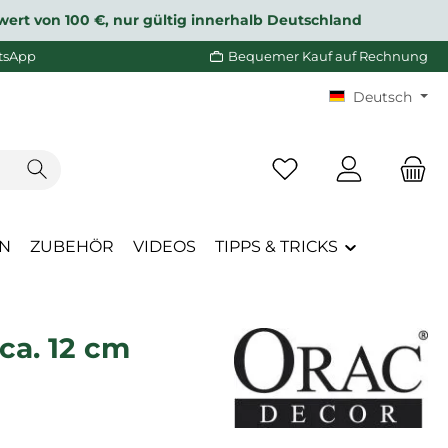
wert von 100 €, nur gültig innerhalb Deutschland
tsApp
Bequemer Kauf auf Rechnung
Deutsch
Du hast 0 Produkte a
EN
ZUBEHÖR
VIDEOS
TIPPS & TRICKS
ca. 12 cm