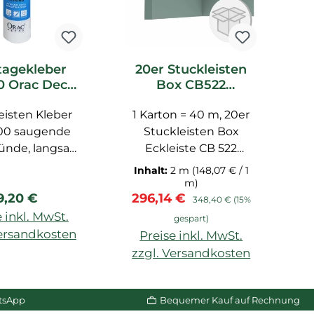
agekleber
20er Stuckleisten
 Orac Decor
Box CB522
G
oFix Pro
Deckenleiste Orac
e
eisten Kleber
1 Karton = 40 m, 20er
Decor Stuckleiste
00 saugende
Stuckleisten Box
G
ünde, langsam
Eckleiste CB 522
m
ocknend,
Zierleiste aus
S
Inhalt:
2 m
(148,07 € / 1
reichbar nach
Durofoam von Orac
Bl
m)
Regulärer Preis:
Verkaufspreis:
Regulärer Preis:
9,20 €
296,14 €
., für LUXXUS,
Decor, Profilleiste für
348,40 €
(15%
, AXXENT, 310
Decke vorgrundiert,
 inkl. MwSt.
gespart)
Innenräume, für
Maße einer Leiste:
Versandkosten
z
Preise inkl. MwSt.
nd Decke, auf
200x6,7x6,7 cm
zzgl. Versandkosten
n Warenkorb
 Oberfllächen
eeignet.
In den Warenkorb
tsApp
Bequemer Kauf auf Rechnung