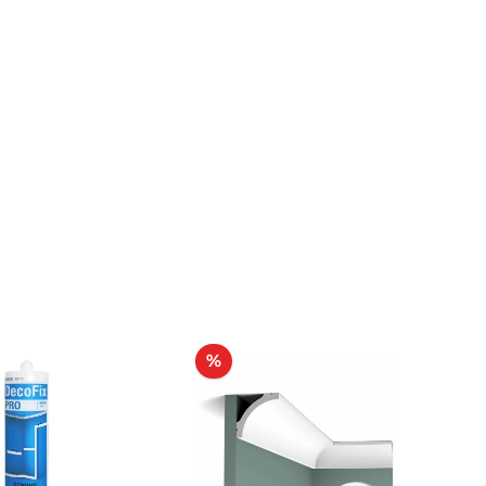
Rabatt
%