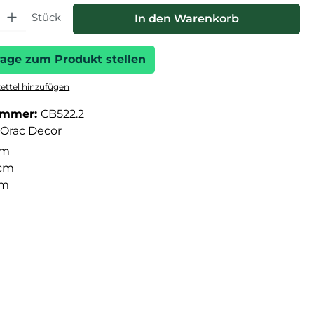
hl: Gib den gewünschten Wert ein oder benutze die Schaltfläche
Stück
In den Warenkorb
rage zum Produkt stellen
ttel hinzufügen
ummer:
CB522.2
Orac Decor
cm
 cm
cm