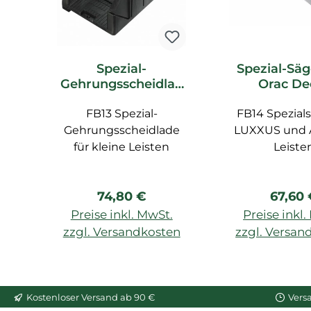
Spezial-
Spezial-Säg
Gehrungsscheidlad
Orac De
e FB13 Orac Decor
Zubeh
FB13 Spezial-
Zubehör
FB14 Spezials
Gehrungsscheidlade
LUXXUS und
für kleine Leisten
Leiste
Regulärer Preis:
Regulä
74,80 €
67,60
Preise inkl. MwSt.
Preise inkl
zzgl. Versandkosten
zzgl. Versan
In den Warenkorb
In den War
Kostenloser Versand ab 90 €
Vers