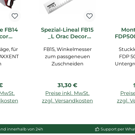
e FB14
Spezial-Lineal FB15
Mont
cor
_L Orac Decor
FDP500
ör
Zubehör
Dec
äge, für
FB15, Winkelmesser
Stuckl
 AXXENT
zum passgeneuen
FDP 5
n
Zuschneiden
Untergr
tr
überst
rer Preis:
Regulärer Preis:
 €
31,30 €
24 Std
BASIXX
. MwSt.
Preise inkl. MwSt.
Preise
ml, für 
dkosten
zzgl. Versandkosten
zzgl. 
Wand u
enkorb
In den Warenkorb
In de
porösen
g
and innerhalb von 24h
Support per Wha