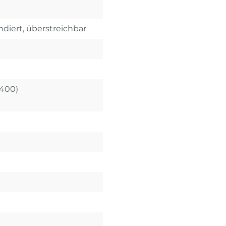
diert, überstreichbar
X400)