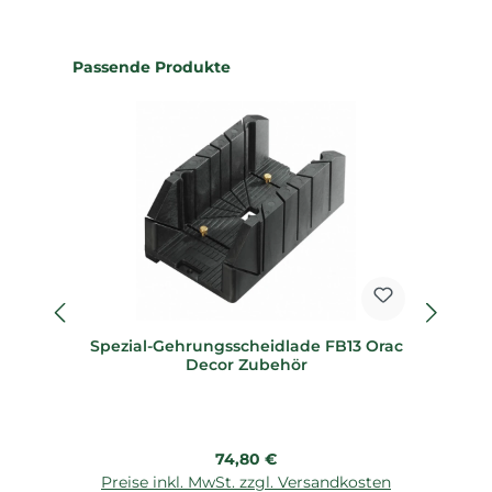
Produktgalerie überspringen
Passende Produkte
Spezial-Gehrungsscheidlade FB13 Orac
Sp
Decor Zubehör
Regulärer Preis:
74,80 €
Preise inkl. MwSt. zzgl. Versandkosten
P