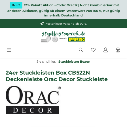
Zum Hauptinhalt springen
INFO
12% Rabatt Aktion - Code: Orac12 | Nicht kombinierbar mit
anderen Aktionen, gültig ab einem Warenwert von 100 €, nur gültig
innerhalb Deutschland
Kostenloser Versand ab 90 €
Du hast 0 Produ
Sie sind hier:
Stuckleisten Boxen
24er Stuckleisten Box CB522N
Deckenleiste Orac Decor Stuckleiste