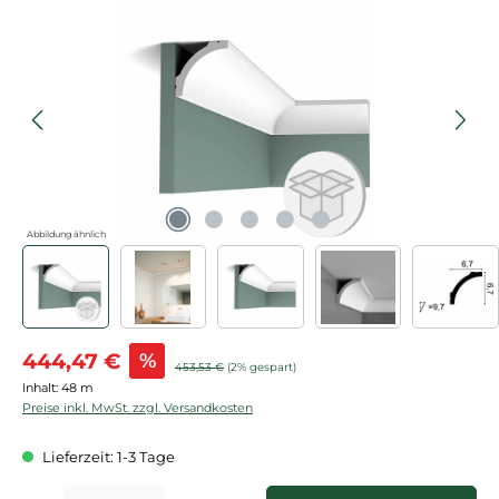
Bildergalerie überspringen
Abbildung ähnlich
Verkaufspreis:
444,47 €
%
Regulärer Preis:
453,53 €
(2% gespart)
Inhalt:
48 m
Preise inkl. MwSt. zzgl. Versandkosten
Lieferzeit: 1-3 Tage
Produkt Anzahl: Gib den gewünschten Wert ein oder benutze die Schaltflächen