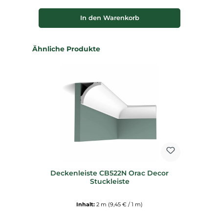
In den Warenkorb
Produktgalerie überspringen
Ähnliche Produkte
Deckenleiste CB522N Orac Decor
Stuckleiste
Inhalt:
2 m
(9,45 € / 1 m)