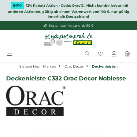
Zum Hauptinhalt springen
INFO
12% Rabatt Aktion - Code: Orac12 | Nicht kombinierbar mit
anderen Aktionen, gültig ab einem Warenwert von 100 €, nur gültig
innerhalb Deutschland
Kostenloser Versand ab 90 €
Du hast 0 Produ
Sie sind hier:
Marken
Orac Decor
Deckenleisten
Deckenleiste C332 Orac Decor Noblesse
Bildergalerie überspringen