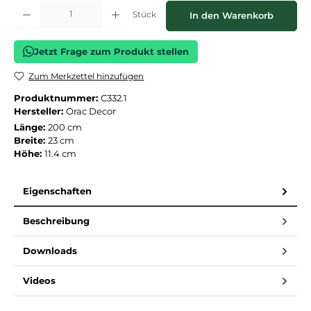
Produkt Anzahl: Gib den gewünschten Wert ein oder benutze die Schaltflächen
Stück
In den Warenkorb
Jetzt Frage zum Produkt stellen
Zum Merkzettel hinzufügen
Produktnummer:
C332.1
Hersteller:
Orac Decor
Länge:
200 cm
Breite:
23 cm
Höhe:
11.4 cm
Eigenschaften
Beschreibung
Downloads
Videos