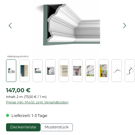
Abbildung ähnlich
Regulärer Preis:
147,00 €
Inhalt:
2 m
(73,50 € / 1 m)
Preise inkl. MwSt. zzgl. Versandkosten
Lieferzeit: 1-3 Tage
Deckenleiste
Musterstück