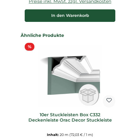
Preise inkl. MwSt. zzgl. Versandkosten
P
In den Warenkorb
Produktgalerie überspringen
Ähnliche Produkte
Rabatt
%
10er Stuckleisten Box C332
Deckenleiste Orac Decor Stuckleiste
Inhalt:
20 m
(72,03 € / 1 m)