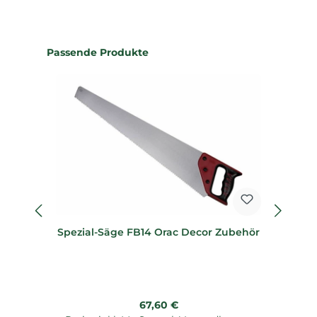
Produktgalerie überspringen
Passende Produkte
Spezial-Säge FB14 Orac Decor Zubehör
Regulärer Preis:
67,60 €