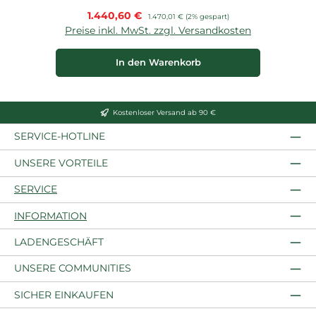
Verkaufspreis:
1.440,60 €
Regulärer Preis:
1.470,01 €
(2% gespart)
Preise inkl. MwSt. zzgl. Versandkosten
In den Warenkorb
Kostenloser Versand ab 90 €
SERVICE-HOTLINE
UNSERE VORTEILE
SERVICE
INFORMATION
LADENGESCHÄFT
UNSERE COMMUNITIES
SICHER EINKAUFEN