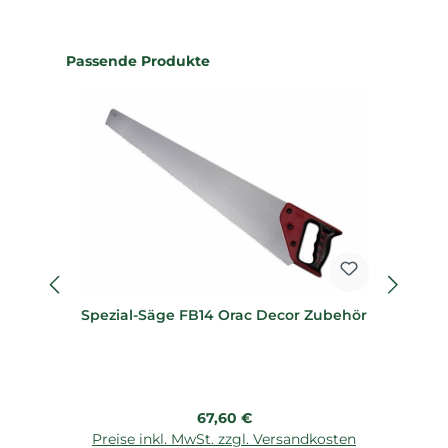
Produktgalerie überspringen
Passende Produkte
Spezial-Säge FB14 Orac Decor Zubehör
Regulärer Preis:
67,60 €
Preise inkl. MwSt. zzgl. Versandkosten
P