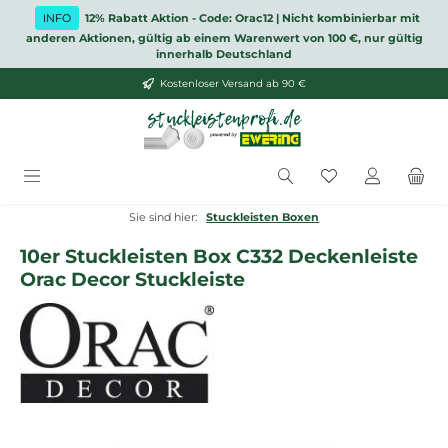
Zum Hauptinhalt springen
INFO
12% Rabatt Aktion - Code: Orac12 | Nicht kombinierbar mit
anderen Aktionen, gültig ab einem Warenwert von 100 €, nur gültig
innerhalb Deutschland
Kostenloser Versand ab 90 €
Du hast 0 Produ
Sie sind hier:
Stuckleisten Boxen
10er Stuckleisten Box C332 Deckenleiste
Orac Decor Stuckleiste