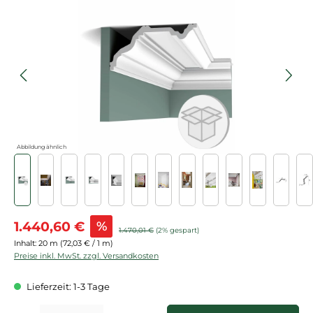
Bildergalerie überspringen
Abbildung ähnlich
Verkaufspreis:
1.440,60 €
%
Regulärer Preis:
1.470,01 €
(2% gespart)
Inhalt:
20 m
(72,03 € / 1 m)
Preise inkl. MwSt. zzgl. Versandkosten
Lieferzeit: 1-3 Tage
Produkt Anzahl: Gib den gewünschten Wert ein oder benutze die Schaltflächen