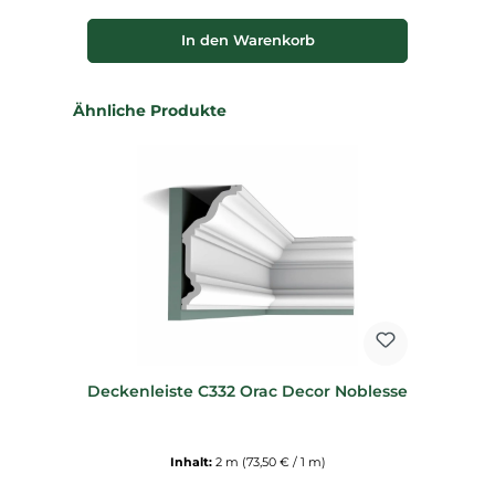
In den Warenkorb
Produktgalerie überspringen
Ähnliche Produkte
Deckenleiste C332 Orac Decor Noblesse
Inhalt:
2 m
(73,50 € / 1 m)