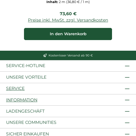
Inhalt:
2 m
(36,80 € / 1 m)
Regulärer Preis:
73,60 €
Preise inkl. MwSt. zzgl. Versandkosten
P
In den Warenkorb
Kostenloser Versand ab 90 €
SERVICE-HOTLINE
UNSERE VORTEILE
SERVICE
INFORMATION
LADENGESCHÄFT
UNSERE COMMUNITIES
SICHER EINKAUFEN