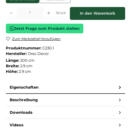
Produkt Anzahl: Gib den gewünschten Wert ein oder benutze die Schaltflächen
Stück
In den Warenkorb
Jetzt Frage zum Produkt stellen
Zum Merkzettel hinzufügen
Produktnummer:
C230.1
Hersteller:
Orac Decor
Länge:
200 cm
Breite:
2.9 cm
Höhe:
2.9 cm
Eigenschaften
Beschreibung
Downloads
Videos