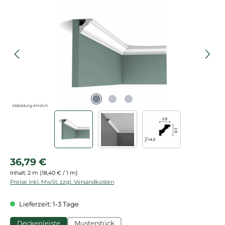
Bildergalerie überspringen
Abbildung ähnlich
Regulärer Preis:
36,79 €
Inhalt:
2 m
(18,40 € / 1 m)
Preise inkl. MwSt. zzgl. Versandkosten
Lieferzeit: 1-3 Tage
Deckenleiste
Musterstück