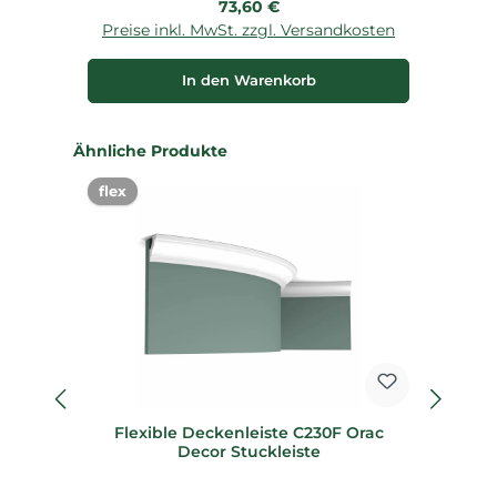
Regulärer Preis:
73,60 €
Preise inkl. MwSt. zzgl. Versandkosten
P
In den Warenkorb
Produktgalerie überspringen
Ähnliche Produkte
flex
%
Flexible Deckenleiste C230F Orac
Decor Stuckleiste
D