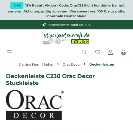
Zum Hauptinhalt springen
INFO
12% Rabatt Aktion - Code: Orac12 | Nicht kombinierbar mit
anderen Aktionen, gültig ab einem Warenwert von 100 €, nur gültig
innerhalb Deutschland
Kostenloser Versand ab 90 €
Du hast 0 Produ
Sie sind hier:
Marken
Orac Decor
Deckenleisten
Deckenleiste C230 Orac Decor
Stuckleiste