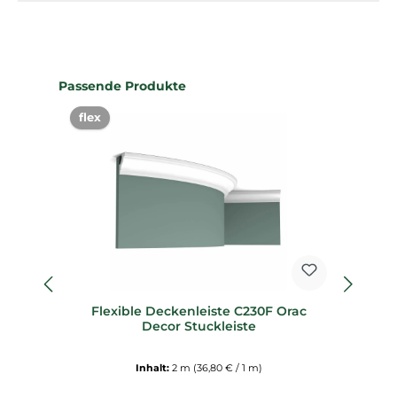
Produktgalerie überspringen
Passende Produkte
flex
Flexible Deckenleiste C230F Orac
Sp
Decor Stuckleiste
Inhalt:
2 m
(36,80 € / 1 m)