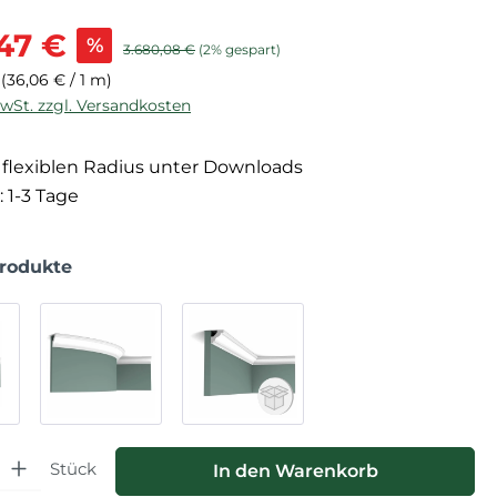
is:
47 €
%
Regulärer Preis:
3.680,08 €
(2% gespart)
m
(36,06 € / 1 m)
MwSt. zzgl. Versandkosten
flexiblen Radius unter Downloads
: 1-3 Tage
Produkte
hl: Gib den gewünschten Wert ein oder benutze die Schaltfläche
Stück
In den Warenkorb