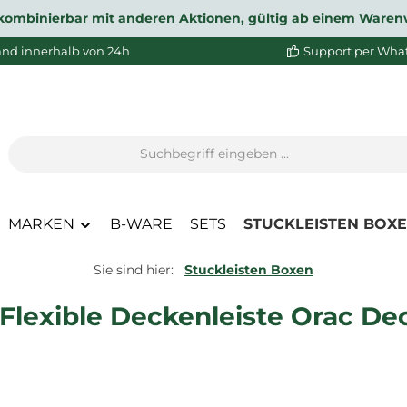
ht kombinierbar mit anderen Aktionen, gültig ab einem Waren
and innerhalb von 24h
Support per Wha
MARKEN
B-WARE
SETS
STUCKLEISTEN BOX
Sie sind hier:
Stuckleisten Boxen
Flexible Deckenleiste Orac De