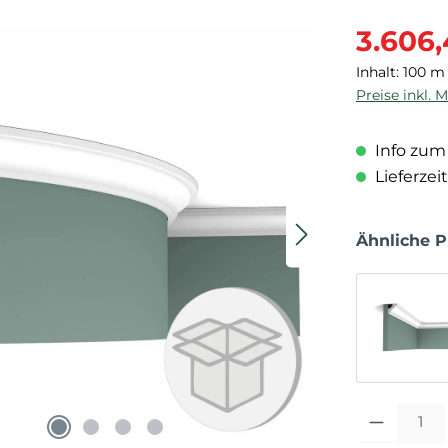
Verkaufspre
3.606,
Inhalt:
100 
Preise inkl. 
Info zum 
Lieferzeit
Ähnliche 
Produkt Anza