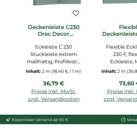
Deckenleiste C230
Flexib
Orac Decor
Deckenleist
Stuckleiste
Orac De
Eckleiste C 230
Flexible Eckl
Stucklei
Stuckleiste extrem
230 F, fle
maßhaltig, Profilleiste
Eckleiste, 
für Decke
200x2,9x2
Inhalt:
2 m
(18,40 € / 1 m)
Inhalt:
2 m
(36,
vorgrundiert, Zierleiste
Stuckleiste, Pr
Regulärer Preis:
Regulä
36,79 €
73,60
aus Polyurethan-
für Dec
Hartschaum, Maße:
vorgrundiert, Z
Preise inkl. MwSt.
Preise inkl
200x2,9x2,9 cm
aus flexi
zzgl. Versandkosten
zzgl. Versan
Polyurethan
In den War
Der flexible
Kostenloser Versand ab 90 €
Vers
dieser Leiste
cm.