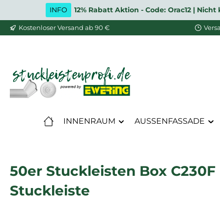
INFO
12% Rabatt Aktion - Code: Orac12 | Nic
m Hauptinhalt springen
Zur Suche springen
Zur Hauptnavigation springen
Kostenloser Versand ab 90 €
Vers
INNENRAUM
AUSSENFASSADE
50er Stuckleisten Box C230F 
Stuckleiste