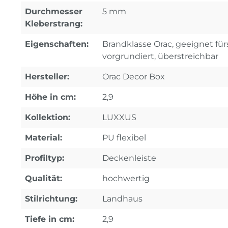
Durchmesser
5 mm
Kleberstrang:
Eigenschaften:
Brandklasse Orac, geeignet fürs
vorgrundiert, überstreichbar
Hersteller:
Orac Decor Box
Höhe in cm:
2,9
Kollektion:
LUXXUS
Material:
PU flexibel
Profiltyp:
Deckenleiste
Qualität:
hochwertig
Stilrichtung:
Landhaus
Tiefe in cm:
2,9