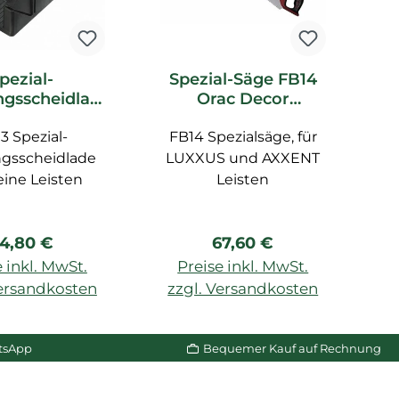
pezial-
Spezial-Säge FB14
S
gsscheidlad
Orac Decor
 Orac Decor
Zubehör
3 Spezial-
ubehör
FB14 Spezialsäge, für
gsscheidlade
LUXXUS und AXXENT
leine Leisten
Leisten
egulärer Preis:
Regulärer Preis:
4,80 €
67,60 €
 inkl. MwSt.
Preise inkl. MwSt.
Versandkosten
zzgl. Versandkosten
z
n Warenkorb
In den Warenkorb
tsApp
Bequemer Kauf auf Rechnung