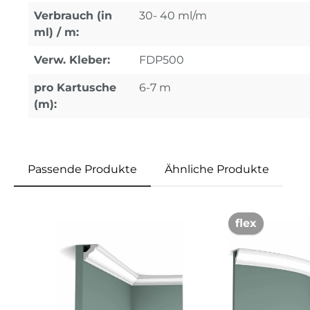
Verbrauch (in
30- 40 ml/m
ml) / m:
Verw. Kleber:
FDP500
pro Kartusche
6-7 m
(m):
Passende Produkte
Ähnliche Produkte
Produktgalerie überspringen
flex