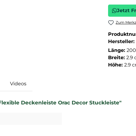
Jetzt F
Zum Merkze
Produktn
Hersteller:
Länge:
200
Breite:
2.9
Höhe:
2.9 
Videos
lexible Deckenleiste Orac Decor Stuckleiste"