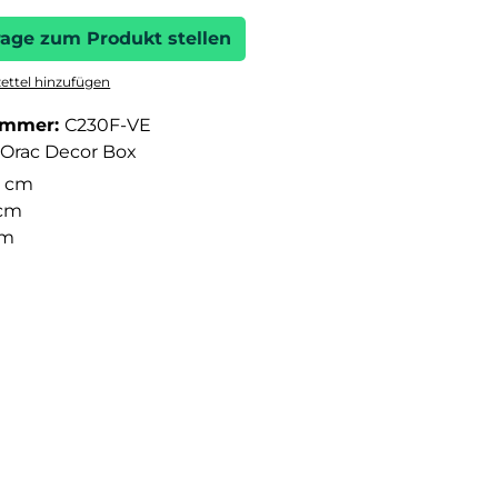
rage zum Produkt stellen
ttel hinzufügen
ummer:
C230F-VE
Orac Decor Box
 cm
 cm
cm