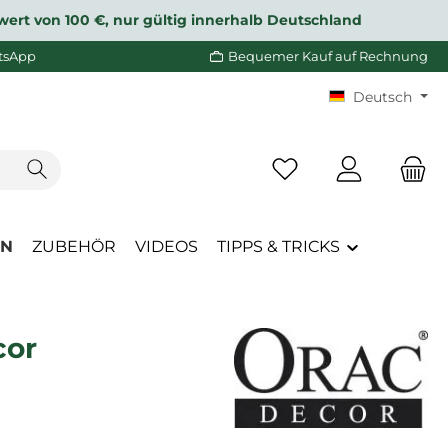
wert von 100 €, nur gültig innerhalb Deutschland
tsApp
Bequemer Kauf auf Rechnung
Deutsch
Du hast 0 Produkte a
EN
ZUBEHÖR
VIDEOS
TIPPS & TRICKS
cor