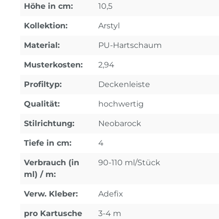
Höhe in cm:
10,5
Kollektion:
Arstyl
Material:
PU-Hartschaum
Musterkosten:
2,94
Profiltyp:
Deckenleiste
Qualität:
hochwertig
Stilrichtung:
Neobarock
Tiefe in cm:
4
Verbrauch (in
90-110 ml/Stück
ml) / m:
Verw. Kleber:
Adefix
pro Kartusche
3-4 m