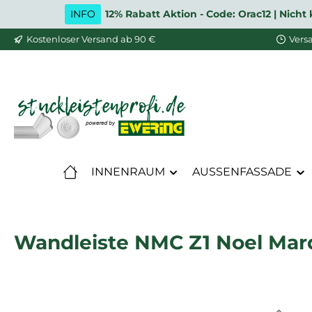
INFO
12% Rabatt Aktion - Code: Orac12 | Nic
m Hauptinhalt springen
Zur Suche springen
Zur Hauptnavigation springen
Kostenloser Versand ab 90 €
Vers
INNENRAUM
AUSSENFASSADE
Wandleiste NMC Z1 Noel Marq