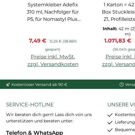
Systemkleber Adefix
Spachtelkleber
Marquet Stuc
1 Karton = 42
310 ml, Nachfolger für
Box Stucklei
P5, für Nomastyl Plus,
Z1, Profilleist
Arstyl, Wallstyl, Balken,
PU-Hartsc
Inhalt:
42 m
(2
hoher Weißgrad,
vorgrundi
m)
Verkaufspreis:
Regulärer Preis:
Verkaufspre
7,49 €
1.071,83 €
starke
Verbindun
12,25 €
(38.86%
Anfangshaftung,
Zapfentechn
gespart)
(36.04% ges
feinkörnig, schleif- und
Preise inkl. MwSt.
Preise inkl
überstreichbar, enthält
zzgl. Versandkosten
zzgl. Versan
24 Stück
In den Warenkorb
In den War
Kostenloser Versand ab 90 €
Vers
SERVICE-HOTLINE
UNSERE V
Wir beraten dich gern! Lass dich von uns
Kostenlo
unterstützen und beraten unter:
Lieferung
Bequemer
Telefon & WhatsApp