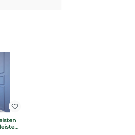
eisten
eiste
Noel