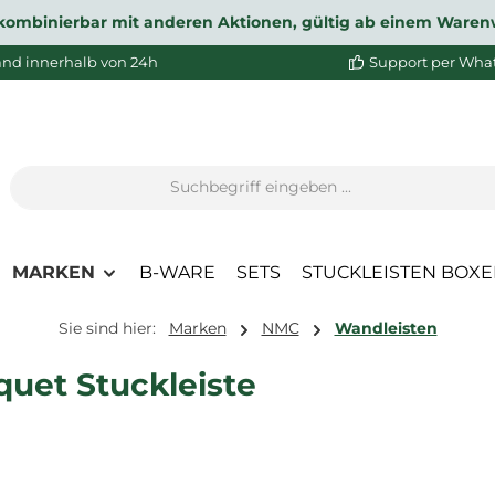
ht kombinierbar mit anderen Aktionen, gültig ab einem Waren
and innerhalb von 24h
Support per Wha
MARKEN
B-WARE
SETS
STUCKLEISTEN BOX
Sie sind hier:
Marken
NMC
Wandleisten
uet Stuckleiste