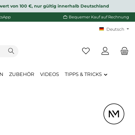
wert von 100 €, nur gültig innerhalb Deutschland
tsApp
Bequemer Kauf auf Rechnung
Deutsch
Du hast 0 Produkte a
EN
ZUBEHÖR
VIDEOS
TIPPS & TRICKS