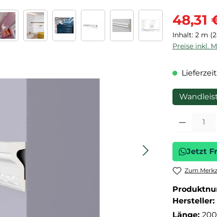
Verkaufspre
48,31 
Inhalt:
2 m
(2
Preise inkl. 
Lieferzeit
Wandleis
Produkt Anza
Jetzt F
Zum Merkze
Produktn
Hersteller:
Länge:
200