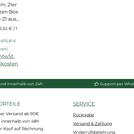
kleiste
 m, 21er
sten Box
e Z1 aus
haum,
5,52 € / 1
ert,
is:
Regulärer Preis:
g mit
1.675,81 €
ik NMC
part)
. MwSt.
dkosten
enkorb
and innerhalb von 24h
Support per Wha
ORTEILE
SERVICE
ser Versand ab 90€
Rückgabe
 innerhalb von 48h
Versand & Zahlung
 Kauf auf Rechnung
Widerrufsbelehrung