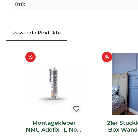
(m):
Passende Produkte
Produktgalerie überspringen
Rabatt
Rabatt
%
%
Montagekleber
21er Stuckl
NMC Adefix _L Noel
Box Wandl
Marquet
NMC Z1 