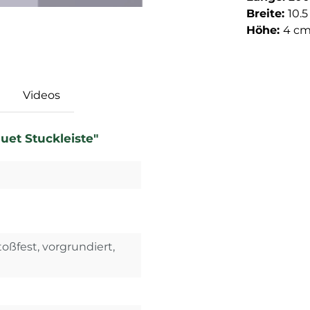
Breite:
10.
Höhe:
4 c
Videos
uet Stuckleiste"
toßfest, vorgrundiert,