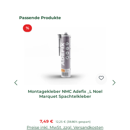
Produktgalerie überspringen
Passende Produkte
Rabatt
%
%
Montagekleber NMC Adefix _L Noel
Marquet Spachtelkleber
Verkaufspreis:
7,49 €
Regulärer Preis:
12,25 €
(38.86% gespart)
Preise inkl. MwSt. zzgl. Versandkosten
P