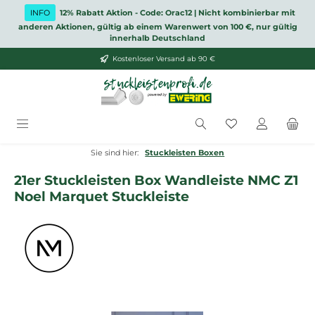
Zum Hauptinhalt springen
INFO
12% Rabatt Aktion - Code: Orac12 | Nicht kombinierbar mit
anderen Aktionen, gültig ab einem Warenwert von 100 €, nur gültig
innerhalb Deutschland
Kostenloser Versand ab 90 €
Du hast 0 Produ
Sie sind hier:
Stuckleisten Boxen
21er Stuckleisten Box Wandleiste NMC Z1
Noel Marquet Stuckleiste