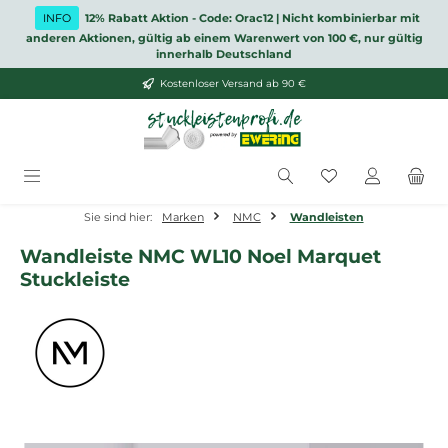
Zum Hauptinhalt springen
INFO
12% Rabatt Aktion - Code: Orac12 | Nicht kombinierbar mit
anderen Aktionen, gültig ab einem Warenwert von 100 €, nur gültig
innerhalb Deutschland
Kostenloser Versand ab 90 €
Du hast 0 Produ
Sie sind hier:
Marken
NMC
Wandleisten
Wandleiste NMC WL10 Noel Marquet
Stuckleiste