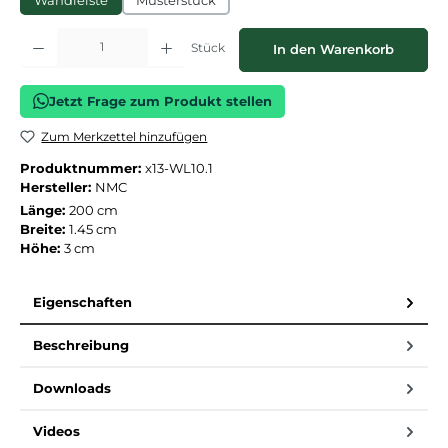
Wandleiste
Musterstück
Produkt Anzahl: Gib den gewünschten Wert ein oder benutze die Schaltflächen
Stück
In den Warenkorb
Jetzt Frage zum Produkt stellen
Zum Merkzettel hinzufügen
Produktnummer:
x13-WL10.1
Hersteller:
NMC
Länge:
200 cm
Breite:
1.45 cm
Höhe:
3 cm
Eigenschaften
Beschreibung
Downloads
Videos