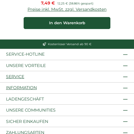
Verkaufspreis:
7,49 €
Regulärer Preis:
12,25 €
(38.86% gespart)
Preise inkl. MwSt. zzgl. Versandkosten
P
In den Warenkorb
Kostenloser Versand ab 90 €
SERVICE-HOTLINE
UNSERE VORTEILE
SERVICE
INFORMATION
LADENGESCHÄFT
UNSERE COMMUNITIES
SICHER EINKAUFEN
ZAHLUNGSARTEN