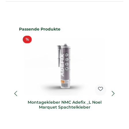
Produktgalerie überspringen
Passende Produkte
Rabatt
%
%
Montagekleber NMC Adefix _L Noel
S
Marquet Spachtelkleber