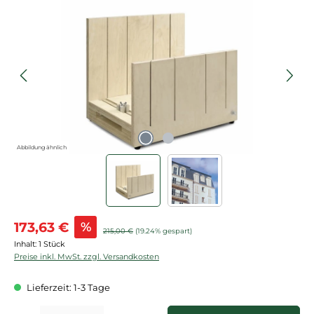
Bildergalerie überspringen
Abbildung ähnlich
Verkaufspreis:
173,63 €
%
Regulärer Preis:
215,00 €
(19.24% gespart)
Inhalt:
1 Stück
Preise inkl. MwSt. zzgl. Versandkosten
Lieferzeit: 1-3 Tage
Produkt Anzahl: Gib den gewünschten Wert ein oder benutze die Schaltflächen