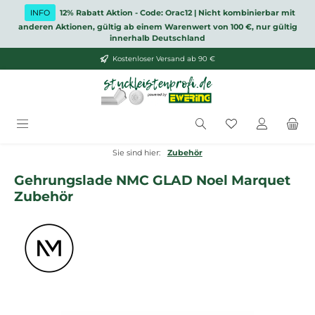
Zum Hauptinhalt springen
INFO
12% Rabatt Aktion - Code: Orac12 | Nicht kombinierbar mit
anderen Aktionen, gültig ab einem Warenwert von 100 €, nur gültig
innerhalb Deutschland
Kostenloser Versand ab 90 €
Du hast 0 Produ
Sie sind hier:
Zubehör
Gehrungslade NMC GLAD Noel Marquet
Zubehör