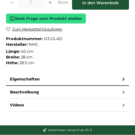
Stück
In den Warenkorb
Jetzt Frage zum Produkt stellen
Zum Merkzettel hinzufügen
Produktnummer:
x13-GLAD
Hersteller:
NMC
Länge:
40 cm
Breite:
28 cm
Höhe:
28.5 cm
Eigenschaften
Beschreibung
Videos
Kostenloser Versand ab 90 €