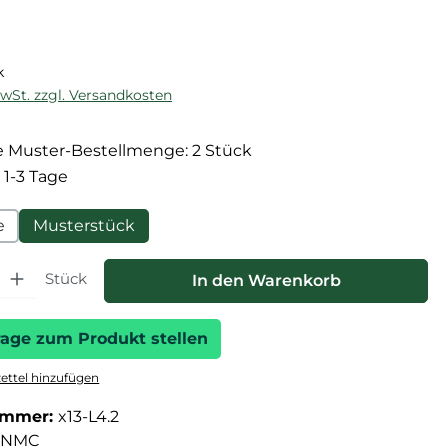
reis:
k
MwSt. zzgl. Versandkosten
 Muster-Bestellmenge: 2 Stück
 1-3 Tage
e
Musterstück
hl: Gib den gewünschten Wert ein oder benutze die Schaltfläche
Stück
In den Warenkorb
rage zum Produkt stellen
ttel hinzufügen
ummer:
x13-L4.2
NMC