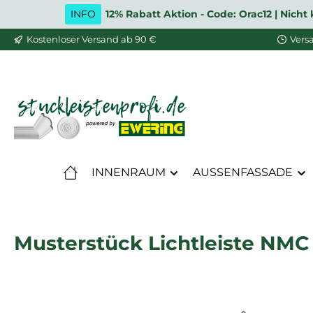
INFO
12% Rabatt Aktion - Code: Orac12 | Nic
m Hauptinhalt springen
Zur Suche springen
Zur Hauptnavigation springen
Kostenloser Versand ab 90 €
Vers
INNENRAUM
AUSSENFASSADE
Musterstück Lichtleiste NMC 