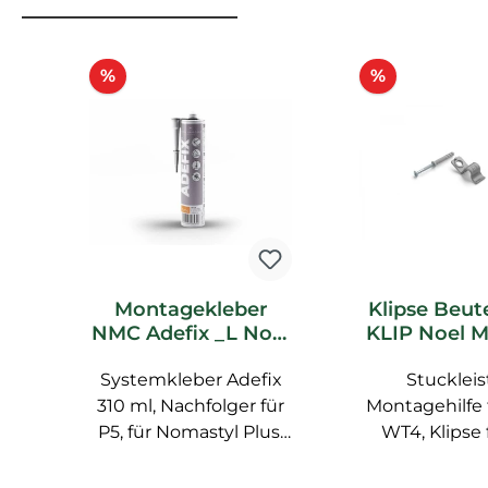
Produktgalerie überspringen
Rabatt
Rabatt
%
%
Montagekleber
Klipse Beu
NMC Adefix _L Noel
KLIP Noel 
Marquet
Zubehör (en
Systemkleber Adefix
Spachtelkleber
Stucklei
Klipse
310 ml, Nachfolger für
Montagehilfe
P5, für Nomastyl Plus,
WT4, Klipse 
Arstyl, Wallstyl, Balken,
Befestigun
hoher Weißgrad,
Leisten mit in