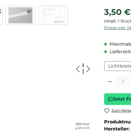
Regulärer P
3,50 €
Inhalt:
1 Stüc
Preise inkl. 
Maximale
Lieferzeit
Lichtleist
Produkt Anza
Jetzt F
Zum Merkze
Produktn
Abbildun
g ähnlich
Hersteller: