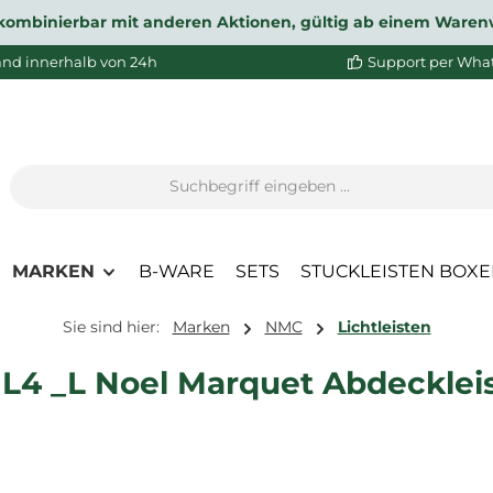
ht kombinierbar mit anderen Aktionen, gültig ab einem Waren
and innerhalb von 24h
Support per Wha
MARKEN
B-WARE
SETS
STUCKLEISTEN BOX
Sie sind hier:
Marken
NMC
Lichtleisten
L4 _L Noel Marquet Abdeckleis