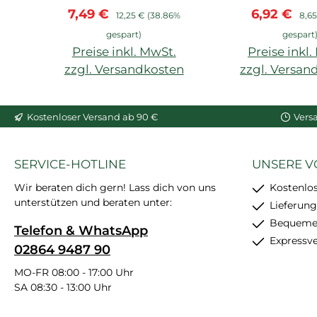
Verkaufspreis:
Regulärer Preis:
Verkaufspr
Regu
7,49 €
6,92 €
starke
Beleuchtun
12,25 €
(38.86%
8,65
Anfangshaftung,
Beutel enthält
gespart)
gespart
feinkörnig, schleif- und
Preise inkl. MwSt.
Preise inkl
überstreichbar, enthält
zzgl. Versandkosten
zzgl. Versan
24 Stück
In den Warenkorb
In den War
Kostenloser Versand ab 90 €
Vers
SERVICE-HOTLINE
UNSERE V
Wir beraten dich gern! Lass dich von uns
Kostenlo
unterstützen und beraten unter:
Lieferung
Bequemer
Telefon & WhatsApp
Expressv
02864 9487 90
MO-FR 08:00 - 17:00 Uhr
SA 08:30 - 13:00 Uhr