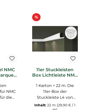
Rabatt
%
tel NMC
11er Stuckleisten
Marquet
Box Lichtleiste NMC
thält 8
L4 Noel Marquet
sten
)
1 Karton = 22 m. Die
Abdeckleiste
 für NMC
11er-Box der
für die
Stuckleiste L4 von
g von
NMC vereint
Inhalt:
22 m
(29,90 € / 1
direkter
modernes Design mit
m)