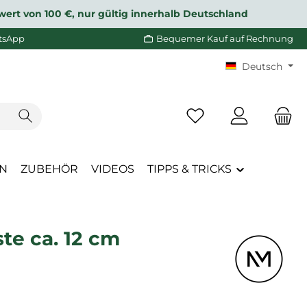
wert von 100 €, nur gültig innerhalb Deutschland
tsApp
Bequemer Kauf auf Rechnung
Deutsch
Du hast 0 Produkte a
EN
ZUBEHÖR
VIDEOS
TIPPS & TRICKS
te ca. 12 cm