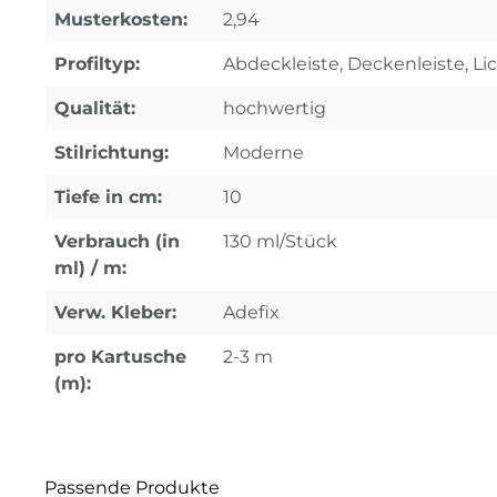
Musterkosten:
2,94
Profiltyp:
Abdeckleiste, Deckenleiste, Lic
Qualität:
hochwertig
Stilrichtung:
Moderne
Tiefe in cm:
10
Verbrauch (in
130 ml/Stück
ml) / m:
Verw. Kleber:
Adefix
pro Kartusche
2-3 m
(m):
Passende Produkte