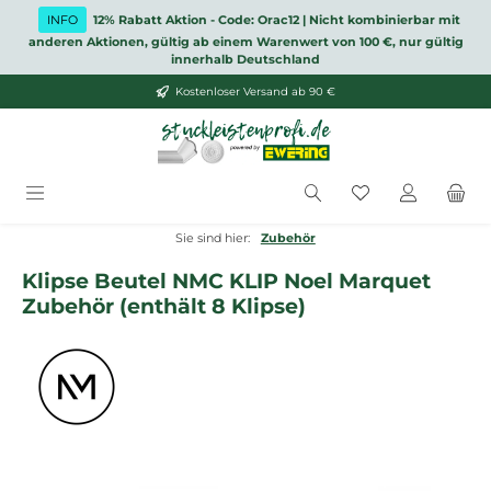
Zum Hauptinhalt springen
INFO
12% Rabatt Aktion - Code: Orac12 | Nicht kombinierbar mit
anderen Aktionen, gültig ab einem Warenwert von 100 €, nur gültig
innerhalb Deutschland
Kostenloser Versand ab 90 €
Du hast 0 Produ
Sie sind hier:
Zubehör
Klipse Beutel NMC KLIP Noel Marquet
Zubehör (enthält 8 Klipse)