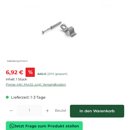
Bildergalerie überspringen
Abbildung ähnlich
Verkaufspreis:
6,92 €
%
Regulärer Preis:
8,65 €
(20% gespart)
Inhalt:
1 Stück
Preise inkl. MwSt. zzgl. Versandkosten
Lieferzeit: 1-3 Tage
Produkt Anzahl: Gib den gewünschten Wert ein oder benutze die Schaltflächen
Beutel
In den Warenkorb
Jetzt Frage zum Produkt stellen