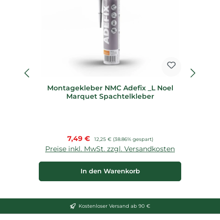
Montagekleber NMC Adefix _L Noel
R
Marquet Spachtelkleber
Verkaufspreis:
7,49 €
Regulärer Preis:
12,25 €
(38.86% gespart)
Preise inkl. MwSt. zzgl. Versandkosten
P
In den Warenkorb
Kostenloser Versand ab 90 €