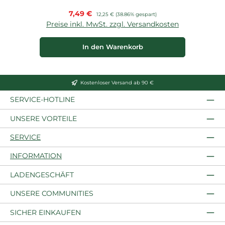
Verkaufspreis:
7,49 €
Regulärer Preis:
12,25 €
(38.86% gespart)
Preise inkl. MwSt. zzgl. Versandkosten
P
In den Warenkorb
Kostenloser Versand ab 90 €
SERVICE-HOTLINE
UNSERE VORTEILE
SERVICE
INFORMATION
LADENGESCHÄFT
UNSERE COMMUNITIES
SICHER EINKAUFEN