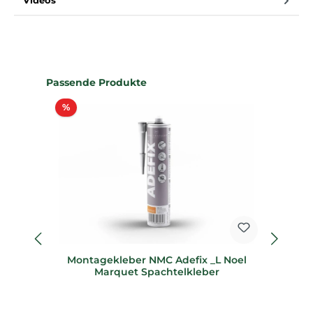
Videos
Produktgalerie überspringen
Passende Produkte
Rabatt
%
%
Montagekleber NMC Adefix _L Noel
S
Marquet Spachtelkleber