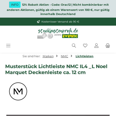
Zum Hauptinhalt springen
INFO
12% Rabatt Aktion - Code: Orac12 | Nicht kombinierbar mit
anderen Aktionen, gültig ab einem Warenwert von 100 €, nur gültig
innerhalb Deutschland
Kostenloser Versand ab 90 €
Du hast 0 Produ
Sie sind hier:
Marken
NMC
Lichtleisten
Musterstück Lichtleiste NMC IL4 _L Noel
Marquet Deckenleiste ca. 12 cm