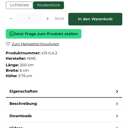
Lichtleiste
Musterstück
Produkt Anzahl: Gib den gewünschten Wert ein oder benutze die Schaltflächen
Stück
In den Warenkorb
Jetzt Frage zum Produkt stellen
Zum Merkzettel hinzufügen
Produktnummer:
x13-IL4.2
Hersteller:
NMC
Länge:
200 cm
Breite:
6 cm
Höhe:
3.75 cm
Eigenschaften
Beschreibung
Downloads