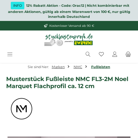
Zum Hauptinhalt springen
INFO
12% Rabatt Aktion - Code: Orac12 | Nicht kombinierbar mit
anderen Aktionen, gültig ab einem Warenwert von 100 €, nur gültig
innerhalb Deutschland
Kostenloser Versand ab 90 €
Du hast 0 Produ
Sie sind hier:
Marken
NMC
Fußleisten
Musterstück Fußleiste NMC FL3-2M Noel
Marquet Flachprofil ca. 12 cm