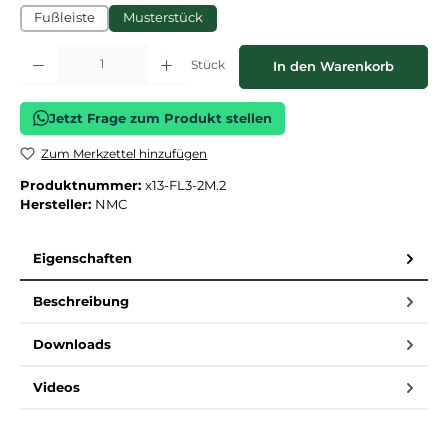
Fußleiste
Musterstück
Produkt Anzahl: Gib den gewünschten Wert ein oder benutze die Schaltflächen
Stück
In den Warenkorb
Jetzt Frage zum Produkt stellen
Zum Merkzettel hinzufügen
Produktnummer:
x13-FL3-2M.2
Hersteller:
NMC
Eigenschaften
Beschreibung
Downloads
Videos