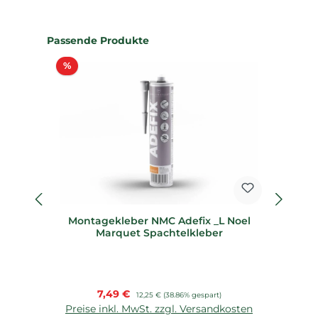
Produktgalerie überspringen
Passende Produkte
Rabatt
%
%
Montagekleber NMC Adefix _L Noel
4
Marquet Spachtelkleber
Verkaufspreis:
7,49 €
Regulärer Preis:
12,25 €
(38.86% gespart)
Preise inkl. MwSt. zzgl. Versandkosten
P