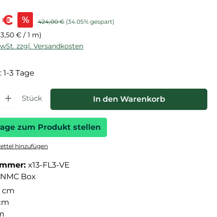
is:
 €
%
Regulärer Preis:
424,00 €
(34.05% gespart)
(3,50 € / 1 m)
MwSt. zzgl. Versandkosten
: 1-3 Tage
hl: Gib den gewünschten Wert ein oder benutze die Schaltfläche
Stück
In den Warenkorb
rage zum Produkt stellen
ttel hinzufügen
ummer:
x13-FL3-VE
NMC Box
 cm
 cm
cm