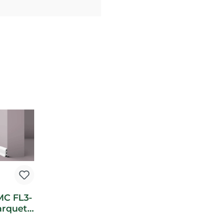
MC FL3-
arquet
fil