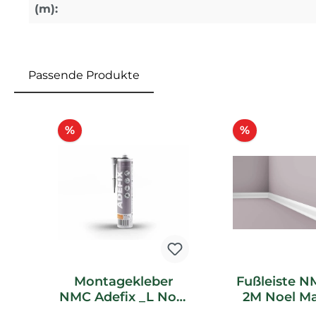
(m):
Passende Produkte
Produktgalerie überspringen
Rabatt
Rabatt
%
%
Montagekleber
Fußleiste N
NMC Adefix _L Noel
2M Noel M
Marquet
Flachpro