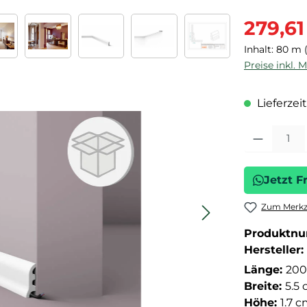
Verkaufspre
279,61
Inhalt:
80 m
Preise inkl. 
Lieferzeit
Produkt Anza
Jetzt F
Zum Merkze
Produktn
Hersteller:
Länge:
200
Breite:
5.5
Höhe:
1.7 