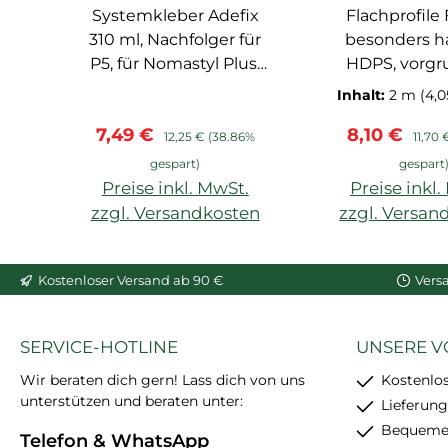
Systemkleber Adefix
Spachtelkleber
Flachprofile FL3-2M
310 ml, Nachfolger für
besonders ha
P5, für Nomastyl Plus,
HDPS, vorgr
Arstyl, Wallstyl, Balken,
NMC
Inhalt:
2 m
(4,0
hoher Weißgrad,
Verkaufspreis:
Regulärer Preis:
Verkaufspre
Regulä
7,49 €
8,10 €
starke
12,25 €
(38.86%
11,70 
Anfangshaftung,
gespart)
gespart
feinkörnig, schleif- und
Preise inkl. MwSt.
Preise inkl
überstreichbar, enthält
zzgl. Versandkosten
zzgl. Versan
24 Stück
In den Warenkorb
Kostenloser Versand ab 90 €
Vers
SERVICE-HOTLINE
UNSERE V
Wir beraten dich gern! Lass dich von uns
Kostenlo
unterstützen und beraten unter:
Lieferung
Bequemer
Telefon & WhatsApp