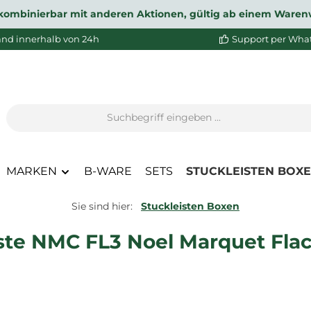
ht kombinierbar mit anderen Aktionen, gültig ab einem Waren
and innerhalb von 24h
Support per Wha
MARKEN
B-WARE
SETS
STUCKLEISTEN BOX
Sie sind hier:
Stuckleisten Boxen
ste NMC FL3 Noel Marquet Flac