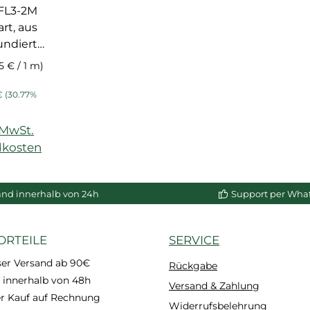
rt, aus
undiert
5 € / 1 m)
is:
rer Preis:
€
(30.77%
)
. MwSt.
dkosten
and innerhalb von 24h
Support per Wha
ORTEILE
SERVICE
ser Versand ab 90€
Rückgabe
 innerhalb von 48h
Versand & Zahlung
 Kauf auf Rechnung
Widerrufsbelehrung