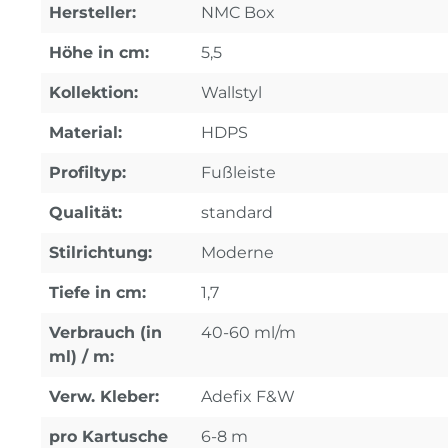
Hersteller:
NMC Box
Höhe in cm:
5,5
Kollektion:
Wallstyl
Material:
HDPS
Profiltyp:
Fußleiste
Qualität:
standard
Stilrichtung:
Moderne
Tiefe in cm:
1,7
Verbrauch (in
40-60 ml/m
ml) / m:
Verw. Kleber:
Adefix F&W
pro Kartusche
6-8 m