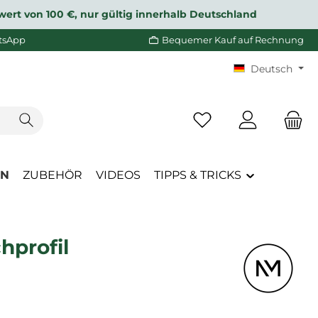
wert von 100 €, nur gültig innerhalb Deutschland
tsApp
Bequemer Kauf auf Rechnung
Deutsch
Du hast 0 Produkte a
EN
ZUBEHÖR
VIDEOS
TIPPS & TRICKS
hprofil