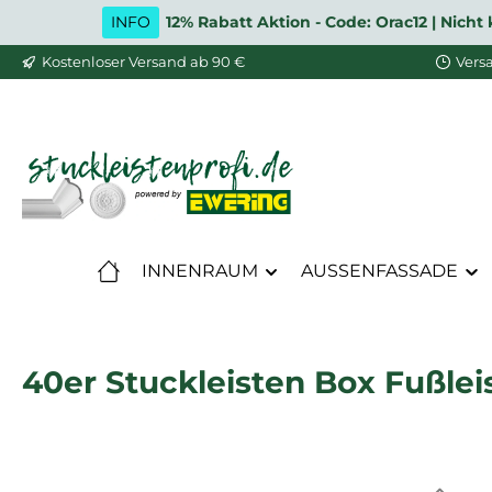
INFO
12% Rabatt Aktion - Code: Orac12 | Nic
m Hauptinhalt springen
Zur Suche springen
Zur Hauptnavigation springen
Kostenloser Versand ab 90 €
Vers
INNENRAUM
AUSSENFASSADE
40er Stuckleisten Box Fußlei