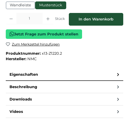
Wandleiste
Musterstück
Produkt Anzahl: Gib den gewünschten Wert ein oder benutze die Schaltflächen
Stück
In den Warenkorb
Jetzt Frage zum Produkt stellen
Zum Merkzettel hinzufügen
Produktnummer:
x13-Z1220.2
Hersteller:
NMC
Eigenschaften
Beschreibung
Downloads
Videos