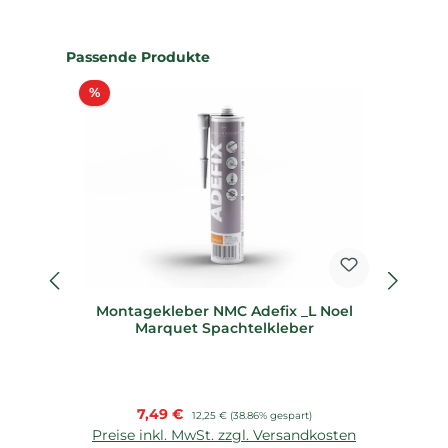
Produktgalerie überspringen
Passende Produkte
Rabatt
%
%
fl
Montagekleber NMC Adefix _L Noel
Fl
Marquet Spachtelkleber
Verkaufspreis:
7,49 €
Regulärer Preis:
12,25 €
(38.86% gespart)
Preise inkl. MwSt. zzgl. Versandkosten
P