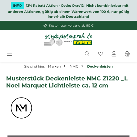
Zum Hauptinhalt springen
INFO
12% Rabatt Aktion - Code: Orac12 | Nicht kombinierbar mit
anderen Aktionen, gültig ab einem Warenwert von 100 €, nur gültig
innerhalb Deutschland
Kostenloser Versand ab 90 €
Du hast 0 Produ
Sie sind hier:
Marken
NMC
Deckenleisten
Musterstück Deckenleiste NMC Z1220 _L
Noel Marquet Lichtleiste ca. 12 cm