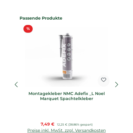
Produktgalerie überspringen
Passende Produkte
Rabatt
%
%
Montagekleber NMC Adefix _L Noel
De
Marquet Spachtelkleber
Verkaufspreis:
7,49 €
Regulärer Preis:
12,25 €
(38.86% gespart)
Preise inkl. MwSt. zzgl. Versandkosten
P