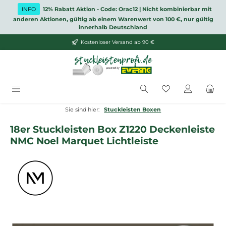
Zum Hauptinhalt springen
INFO
12% Rabatt Aktion - Code: Orac12 | Nicht kombinierbar mit
anderen Aktionen, gültig ab einem Warenwert von 100 €, nur gültig
innerhalb Deutschland
Kostenloser Versand ab 90 €
Du hast 0 Produ
Sie sind hier:
Stuckleisten Boxen
18er Stuckleisten Box Z1220 Deckenleiste
NMC Noel Marquet Lichtleiste