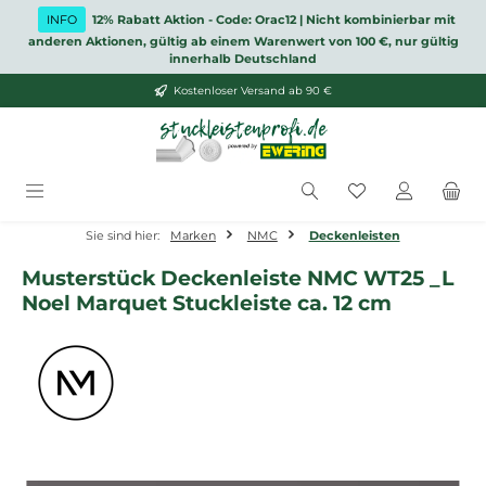
Zum Hauptinhalt springen
INFO
12% Rabatt Aktion - Code: Orac12 | Nicht kombinierbar mit
anderen Aktionen, gültig ab einem Warenwert von 100 €, nur gültig
innerhalb Deutschland
Kostenloser Versand ab 90 €
Du hast 0 Produ
Sie sind hier:
Marken
NMC
Deckenleisten
Musterstück Deckenleiste NMC WT25 _L
Noel Marquet Stuckleiste ca. 12 cm