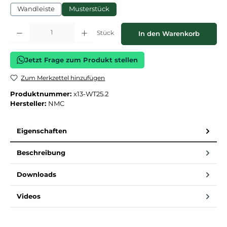
Wandleiste
Musterstück
Produkt Anzahl: Gib den gewünschten Wert ein oder benutze die Schaltflächen
Stück
In den Warenkorb
Jetzt Frage zum Produkt stellen
Zum Merkzettel hinzufügen
Produktnummer:
x13-WT25.2
Hersteller:
NMC
Eigenschaften
Beschreibung
Downloads
Videos