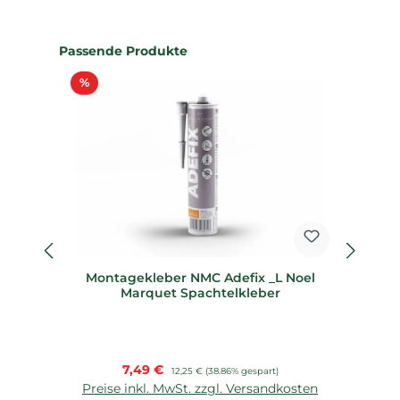
Produktgalerie überspringen
Passende Produkte
Rabatt
%
%
Montagekleber NMC Adefix _L Noel
K
Marquet Spachtelkleber
Verkaufspreis:
7,49 €
Regulärer Preis:
12,25 €
(38.86% gespart)
Preise inkl. MwSt. zzgl. Versandkosten
P