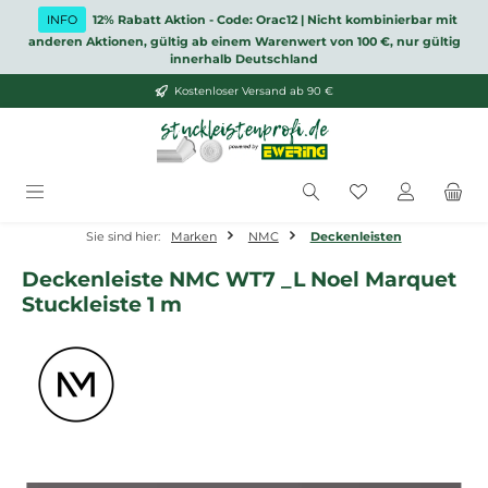
Zum Hauptinhalt springen
INFO
12% Rabatt Aktion - Code: Orac12 | Nicht kombinierbar mit
anderen Aktionen, gültig ab einem Warenwert von 100 €, nur gültig
innerhalb Deutschland
Kostenloser Versand ab 90 €
Du hast 0 Produ
Sie sind hier:
Marken
NMC
Deckenleisten
Deckenleiste NMC WT7 _L Noel Marquet
Stuckleiste 1 m