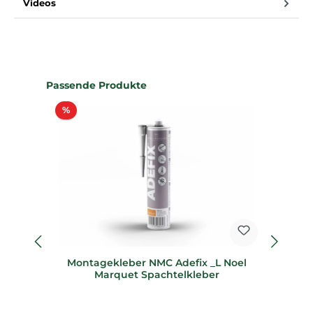
Videos
Produktgalerie überspringen
Passende Produkte
Rabatt
%
%
Montagekleber NMC Adefix _L Noel
K
Marquet Spachtelkleber