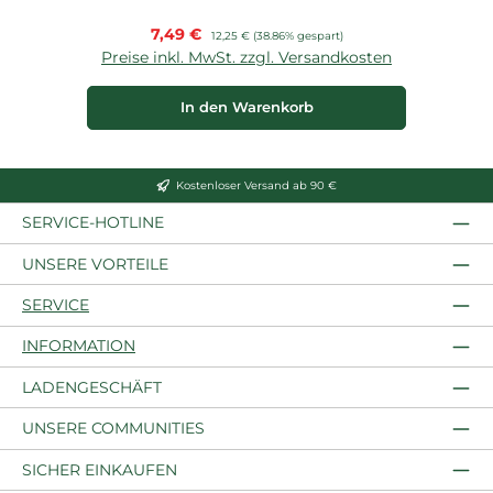
Verkaufspreis:
7,49 €
Regulärer Preis:
12,25 €
(38.86% gespart)
Preise inkl. MwSt. zzgl. Versandkosten
P
In den Warenkorb
Kostenloser Versand ab 90 €
SERVICE-HOTLINE
UNSERE VORTEILE
SERVICE
INFORMATION
LADENGESCHÄFT
UNSERE COMMUNITIES
SICHER EINKAUFEN