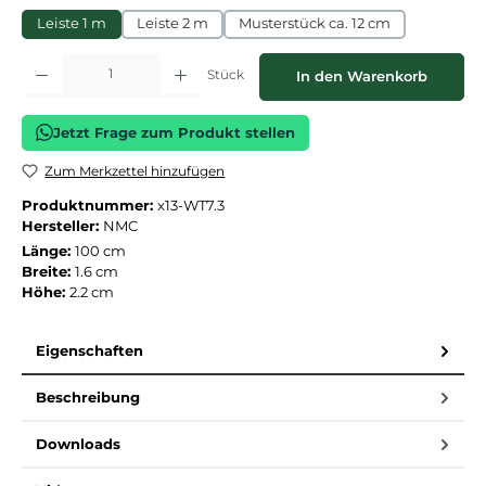
Leiste 1 m
Leiste 2 m
Musterstück ca. 12 cm
Produkt Anzahl: Gib den gewünschten Wert ein oder benutze die Schaltflächen
Stück
In den Warenkorb
Jetzt Frage zum Produkt stellen
Zum Merkzettel hinzufügen
Produktnummer:
x13-WT7.3
Hersteller:
NMC
Länge:
100 cm
Breite:
1.6 cm
Höhe:
2.2 cm
Eigenschaften
Beschreibung
Downloads