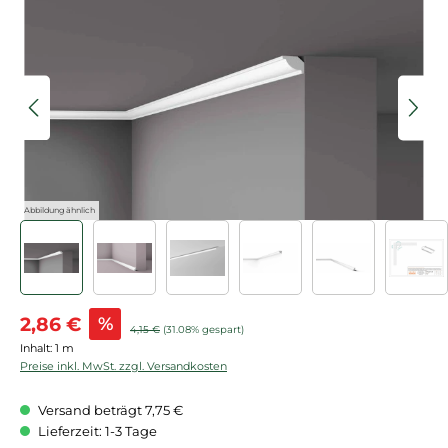
Bildergalerie überspringen
Abbildung ähnlich
Verkaufspreis:
2,86 €
%
Regulärer Preis:
4,15 €
(31.08% gespart)
Inhalt:
1 m
Preise inkl. MwSt. zzgl. Versandkosten
Versand beträgt 7,75 €
Lieferzeit: 1-3 Tage