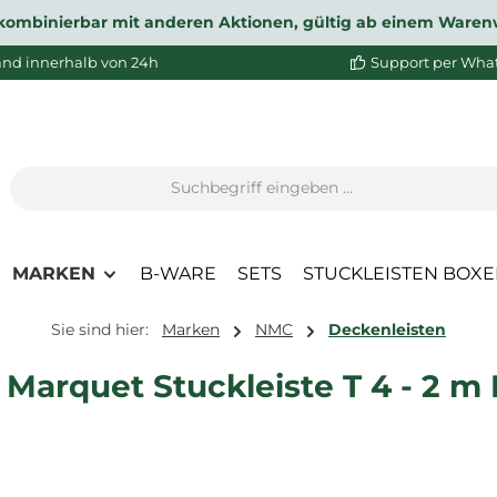
ht kombinierbar mit anderen Aktionen, gültig ab einem Waren
and innerhalb von 24h
Support per Wha
MARKEN
B-WARE
SETS
STUCKLEISTEN BOX
Sie sind hier:
Marken
NMC
Deckenleisten
Marquet Stuckleiste T 4 - 2 m 