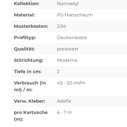
Kollektion:
Nomastyl
Material:
PS-Hartschaum
Musterkosten:
2,94
Profiltyp:
Deckenleiste
Qualität:
preiswert
Stilrichtung:
Moderne
Tiefe in cm:
2
Verbrauch (in
45 - 50 ml/m
ml) / m:
Verw. Kleber:
Adefix
pro Kartusche
6 - 7 m
(m):