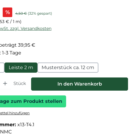
is:
%
Regulärer Preis:
4,50 €
(32% gespart)
,53 € / 1 m)
MwSt. zzgl. Versandkosten
eträgt 39,95 €
: 1-3 Tage
m
Leiste 2 m
Musterstück ca. 12 cm
hl: Gib den gewünschten Wert ein oder benutze die Schaltfläche
Stück
In den Warenkorb
rage zum Produkt stellen
ttel hinzufügen
ummer:
x13-T4.1
NMC