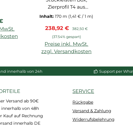
Zierprofil T4 aus
extrudiertem PS-
Inhalt:
170 m
(1,41 € / 1 m)
rer Preis:
 €
Hartschaum,
Verkaufspreis:
Regulärer Preis:
238,92 €
vorgrundiert, für
. MwSt.
382,50 €
Wand- und
dkosten
(37.54% gespart)
Deckenabschluss NMC
Preise inkl. MwSt.
enkorb
T 4
zzgl. Versandkosten
In den Warenkorb
and innerhalb von 24h
Support per Wha
ORTEILE
SERVICE
ser Versand ab 90€
Rückgabe
 innerhalb von 48h
Versand & Zahlung
 Kauf auf Rechnung
Widerrufsbelehrung
ersand innerhalb DE