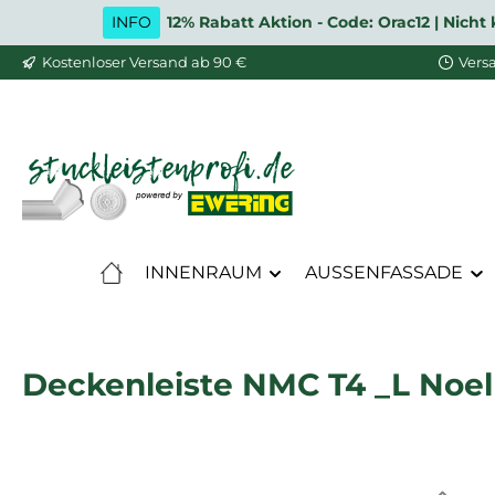
INFO
12% Rabatt Aktion - Code: Orac12 | Nic
m Hauptinhalt springen
Zur Suche springen
Zur Hauptnavigation springen
Kostenloser Versand ab 90 €
Vers
INNENRAUM
AUSSENFASSADE
Deckenleiste NMC T4 _L Noel 