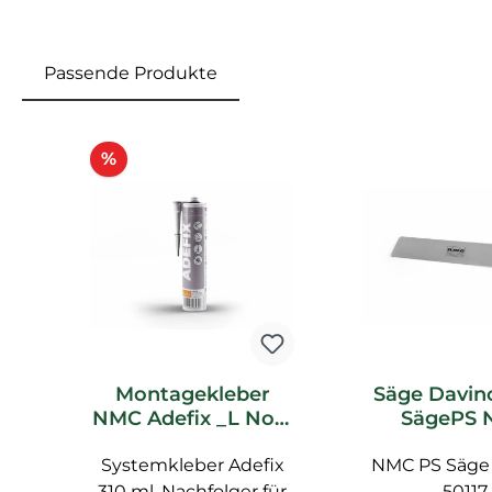
Passende Produkte
Produktgalerie überspringen
Rabatt
%
Montagekleber
Säge Davin
NMC Adefix _L Noel
SägePS 
Marquet
Marquet Z
Systemkleber Adefix
Spachtelkleber
NMC PS Säge 
310 ml, Nachfolger für
50117