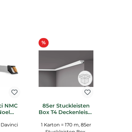
Rabatt
%
ci NMC
85er Stuckleisten
Noel
Box T4 Deckenleiste
ubehör
NMC Noel Marquet
Davinci
1 Karton = 170 m, 85er
Stuckleiste
Stuckleisten Box,