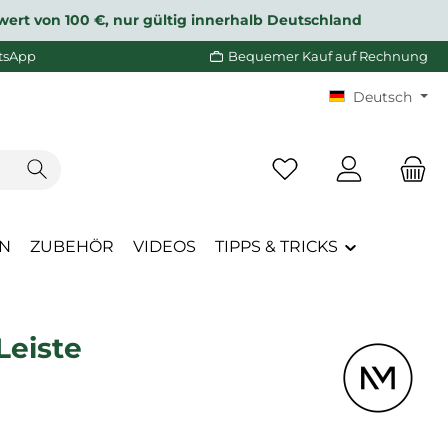
wert von 100 €, nur gültig innerhalb Deutschland
tsApp
Bequemer Kauf auf Rechnung
Deutsch
Du hast 0 Produkte a
EN
ZUBEHÖR
VIDEOS
TIPPS & TRICKS
Leiste