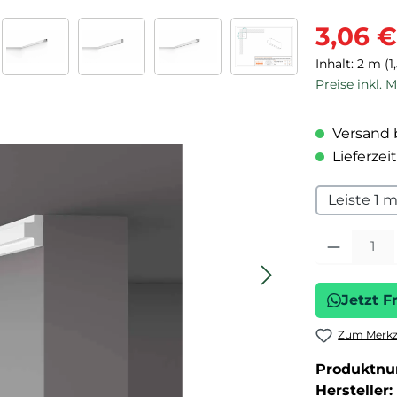
Verkaufspre
3,06 €
Inhalt:
2 m
(1
Preise inkl. 
Versand b
Lieferzeit
Leiste 1 
Produkt Anza
Jetzt F
Zum Merkze
Produktn
Hersteller: