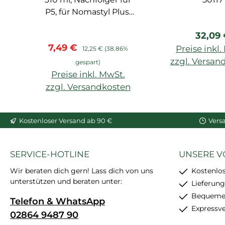
P5, für Nomastyl Plus,
Arstyl, Wallstyl, Balken,
Regulä
32,09
hoher Weißgrad,
Verkaufspreis:
Regulärer Preis:
7,49 €
starke
Preise inkl
12,25 €
(38.86%
Anfangshaftung,
zzgl. Versan
gespart)
feinkörnig, schleif- und
Preise inkl. MwSt.
In den War
überstreichbar, enthält
zzgl. Versandkosten
24 Stück
In den Warenkorb
Kostenloser Versand ab 90 €
Vers
SERVICE-HOTLINE
UNSERE V
Wir beraten dich gern! Lass dich von uns
Kostenlo
unterstützen und beraten unter:
Lieferung
Bequemer
Telefon & WhatsApp
Expressv
02864 9487 90