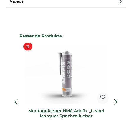
Videos
Produktgalerie überspringen
Passende Produkte
Rabatt
%
Montagekleber NMC Adefix _L Noel
Marquet Spachtelkleber