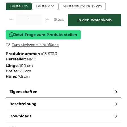
Leiste 1 m
Leiste 2 m
Musterstück ca. 12 cm
Produkt Anzahl: Gib den gewünschten Wert ein oder benutze die Schaltflächen
Stück
In den Warenkorb
Jetzt Frage zum Produkt stellen
Zum Merkzettel hinzufügen
Produktnummer:
x13-ST3.3
Hersteller:
NMC
Länge:
100 cm
Breite:
7.5 cm
Höhe:
7.5 cm
Eigenschaften
Beschreibung
Downloads