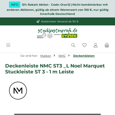
Zum Hauptinhalt springen
INFO
12% Rabatt Aktion - Code: Orac12 | Nicht kombinierbar mit
anderen Aktionen, gültig ab einem Warenwert von 100 €, nur gültig
innerhalb Deutschland
Kostenloser Versand ab 90 €
Du hast 0 Produ
Sie sind hier:
Marken
NMC
Deckenleisten
Deckenleiste NMC ST3 _L Noel Marquet
Stuckleiste ST 3 - 1 m Leiste