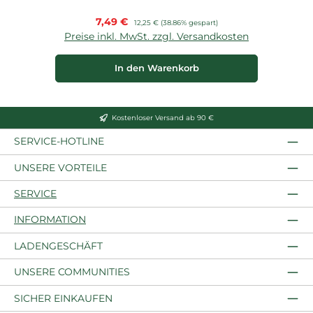
Verkaufspreis:
7,49 €
Regulärer Preis:
12,25 €
(38.86% gespart)
Preise inkl. MwSt. zzgl. Versandkosten
P
In den Warenkorb
Kostenloser Versand ab 90 €
SERVICE-HOTLINE
UNSERE VORTEILE
SERVICE
INFORMATION
LADENGESCHÄFT
UNSERE COMMUNITIES
SICHER EINKAUFEN