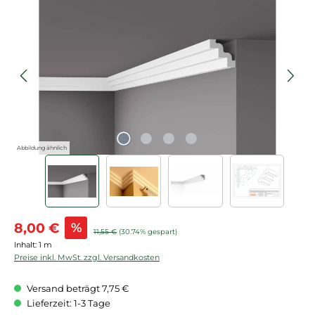
Bildergalerie überspringen
Abbildung ähnlich
Verkaufspreis:
8,00 €
%
Regulärer Preis:
11,55 €
(30.74% gespart)
Inhalt:
1 m
Preise inkl. MwSt. zzgl. Versandkosten
Versand beträgt 7,75 €
Lieferzeit: 1-3 Tage