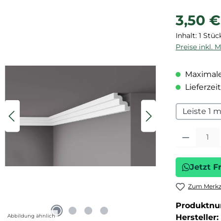
Regulärer P
3,50 €
Inhalt:
1 Stüc
Preise inkl. 
Maximale
Lieferzeit
Leiste 1 
Produkt Anza
Jetzt F
Zum Merkze
Produktn
Abbildung ähnlich
Hersteller: