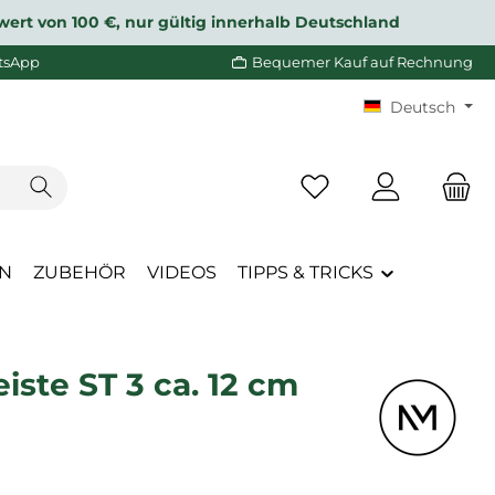
wert von 100 €, nur gültig innerhalb Deutschland
tsApp
Bequemer Kauf auf Rechnung
Deutsch
Du hast 0 Produkte a
EN
ZUBEHÖR
VIDEOS
TIPPS & TRICKS
ste ST 3 ca. 12 cm