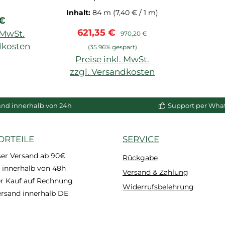
extrudiertem PS-
Inhalt:
84 m
(7,40 € / 1 m)
rer Preis:
 €
Hartschaum, nicht
Verkaufspreis:
Regulärer Preis:
621,35 €
grundiert, für Wand-
. MwSt.
970,20 €
und Deckenabschluss
dkosten
(35.96% gespart)
NMC
Preise inkl. MwSt.
enkorb
zzgl. Versandkosten
In den Warenkorb
and innerhalb von 24h
Support per Wha
ORTEILE
SERVICE
ser Versand ab 90€
Rückgabe
 innerhalb von 48h
Versand & Zahlung
 Kauf auf Rechnung
Widerrufsbelehrung
ersand innerhalb DE