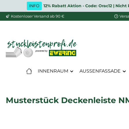
INFO
12% Rabatt Aktion - Code: Orac12 | Nic
m Hauptinhalt springen
Zur Suche springen
Zur Hauptnavigation springen
Kostenloser Versand ab 90 €
Vers
INNENRAUM
AUSSENFASSADE
Musterstück Deckenleiste NMC