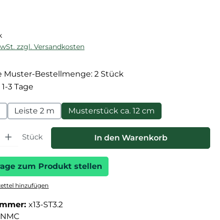
reis:
k
MwSt. zzgl. Versandkosten
 Muster-Bestellmenge: 2 Stück
 1-3 Tage
m
Leiste 2 m
Musterstück ca. 12 cm
hl: Gib den gewünschten Wert ein oder benutze die Schaltfläche
Stück
In den Warenkorb
rage zum Produkt stellen
ttel hinzufügen
ummer:
x13-ST3.2
NMC