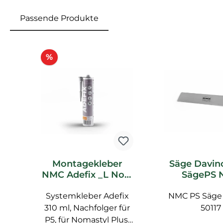
Passende Produkte
Produktgalerie überspringen
Rabatt
%
Montagekleber
Säge Davin
NMC Adefix _L Noel
SägePS 
Marquet
Marquet Z
Systemkleber Adefix
Spachtelkleber
NMC PS Säge 
310 ml, Nachfolger für
50117
P5, für Nomastyl Plus,