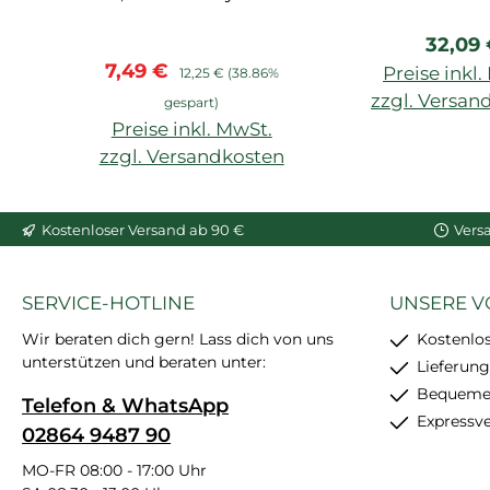
Arstyl, Wallstyl, Balken,
Regulä
32,09
hoher Weißgrad,
Verkaufspreis:
Regulärer Preis:
7,49 €
starke
Preise inkl
12,25 €
(38.86%
Anfangshaftung,
zzgl. Versan
gespart)
feinkörnig, schleif- und
Preise inkl. MwSt.
In den War
überstreichbar, enthält
zzgl. Versandkosten
24 Stück
In den Warenkorb
Kostenloser Versand ab 90 €
Vers
SERVICE-HOTLINE
UNSERE V
Wir beraten dich gern! Lass dich von uns
Kostenlo
unterstützen und beraten unter:
Lieferung
Bequemer
Telefon & WhatsApp
Expressv
02864 9487 90
MO-FR 08:00 - 17:00 Uhr