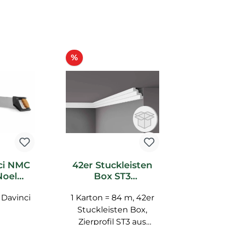
Rabatt
%
ci NMC
42er Stuckleisten
Noel
Box ST3
ubehör
Deckenleiste NMC
Davinci
1 Karton = 84 m, 42er
Noel Marquet
Stuckleiste ST 3
Stuckleisten Box,
Zierprofil ST3 aus