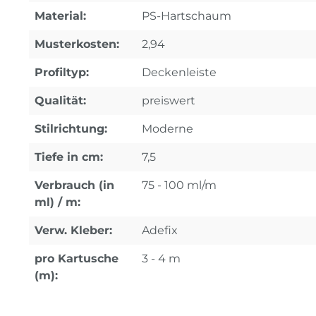
Material:
PS-Hartschaum
Musterkosten:
2,94
Profiltyp:
Deckenleiste
Qualität:
preiswert
Stilrichtung:
Moderne
Tiefe in cm:
7,5
Verbrauch (in
75 - 100 ml/m
ml) / m:
Verw. Kleber:
Adefix
pro Kartusche
3 - 4 m
(m):