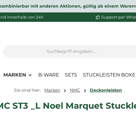
ht kombinierbar mit anderen Aktionen, gültig ab einem Waren
and innerhalb von 24h
Support per Wha
MARKEN
B-WARE
SETS
STUCKLEISTEN BOX
Sie sind hier:
Marken
NMC
Deckenleisten
 ST3 _L Noel Marquet Stucklei