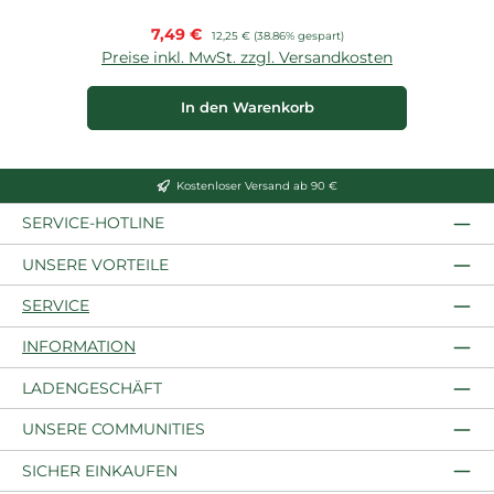
Verkaufspreis:
7,49 €
Regulärer Preis:
12,25 €
(38.86% gespart)
Preise inkl. MwSt. zzgl. Versandkosten
P
In den Warenkorb
Kostenloser Versand ab 90 €
SERVICE-HOTLINE
UNSERE VORTEILE
SERVICE
INFORMATION
LADENGESCHÄFT
UNSERE COMMUNITIES
SICHER EINKAUFEN