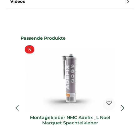
Videos
Produktgalerie überspringen
Passende Produkte
Rabatt
%
%
Montagekleber NMC Adefix _L Noel
Marquet Spachtelkleber
N