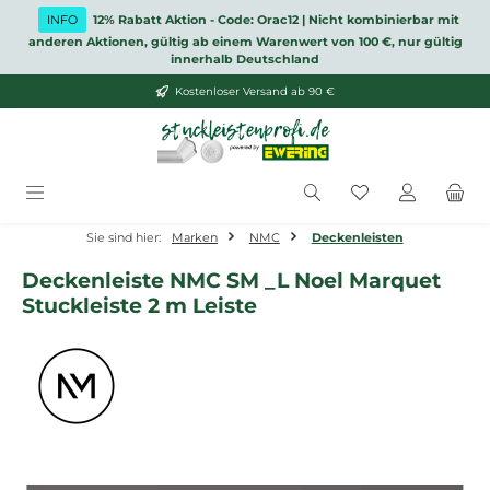
Zum Hauptinhalt springen
INFO
12% Rabatt Aktion - Code: Orac12 | Nicht kombinierbar mit
anderen Aktionen, gültig ab einem Warenwert von 100 €, nur gültig
innerhalb Deutschland
Kostenloser Versand ab 90 €
Du hast 0 Produ
Sie sind hier:
Marken
NMC
Deckenleisten
Deckenleiste NMC SM _L Noel Marquet
Stuckleiste 2 m Leiste