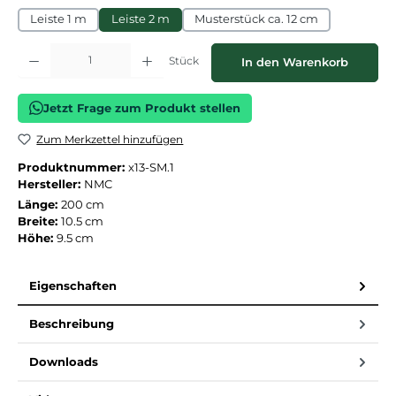
Leiste 1 m
Leiste 2 m
Musterstück ca. 12 cm
Produkt Anzahl: Gib den gewünschten Wert ein oder benutze die Schaltflächen
Stück
In den Warenkorb
Jetzt Frage zum Produkt stellen
Zum Merkzettel hinzufügen
Produktnummer:
x13-SM.1
Hersteller:
NMC
Länge:
200 cm
Breite:
10.5 cm
Höhe:
9.5 cm
Eigenschaften
Beschreibung
Downloads