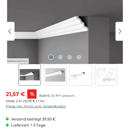
Bildergalerie überspringen
Abbildung ähnlich
Verkaufspreis:
21,57 €
%
Regulärer Preis:
31,20 €
(30.87% gespart)
Inhalt:
2 m
(10,79 € / 1 m)
Preise inkl. MwSt. zzgl. Versandkosten
Versand beträgt 39,95 €
Lieferzeit: 1-3 Tage