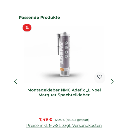
Produktgalerie überspringen
Passende Produkte
Rabatt
%
%
Montagekleber NMC Adefix _L Noel
De
Marquet Spachtelkleber
Verkaufspreis:
7,49 €
Regulärer Preis:
12,25 €
(38.86% gespart)
Preise inkl. MwSt. zzgl. Versandkosten
P