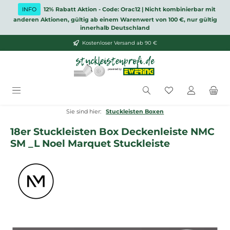
Zum Hauptinhalt springen
INFO
12% Rabatt Aktion - Code: Orac12 | Nicht kombinierbar mit
anderen Aktionen, gültig ab einem Warenwert von 100 €, nur gültig
innerhalb Deutschland
Kostenloser Versand ab 90 €
Du hast 0 Produ
Sie sind hier:
Stuckleisten Boxen
18er Stuckleisten Box Deckenleiste NMC
SM _L Noel Marquet Stuckleiste