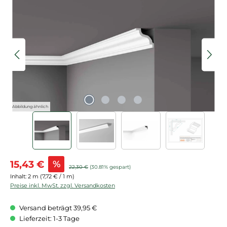
Bildergalerie überspringen
Abbildung ähnlich
Verkaufspreis:
15,43 €
%
Regulärer Preis:
22,30 €
(30.81% gespart)
Inhalt:
2 m
(7,72 € / 1 m)
Preise inkl. MwSt. zzgl. Versandkosten
Versand beträgt 39,95 €
Lieferzeit: 1-3 Tage