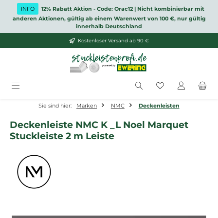
Zum Hauptinhalt springen
INFO
12% Rabatt Aktion - Code: Orac12 | Nicht kombinierbar mit
anderen Aktionen, gültig ab einem Warenwert von 100 €, nur gültig
innerhalb Deutschland
Kostenloser Versand ab 90 €
Du hast 0 Produ
Sie sind hier:
Marken
NMC
Deckenleisten
Deckenleiste NMC K _L Noel Marquet
Stuckleiste 2 m Leiste