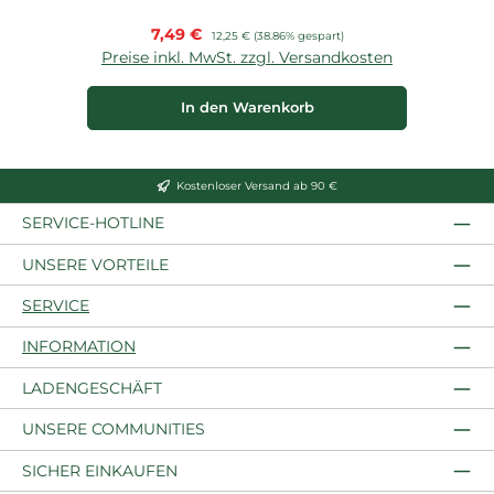
Verkaufspreis:
7,49 €
Regulärer Preis:
12,25 €
(38.86% gespart)
Preise inkl. MwSt. zzgl. Versandkosten
P
In den Warenkorb
Kostenloser Versand ab 90 €
SERVICE-HOTLINE
UNSERE VORTEILE
SERVICE
INFORMATION
LADENGESCHÄFT
UNSERE COMMUNITIES
SICHER EINKAUFEN