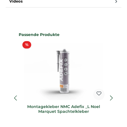
Videos
Produktgalerie überspringen
Passende Produkte
Rabatt
%
%
Montagekleber NMC Adefix _L Noel
8
Marquet Spachtelkleber