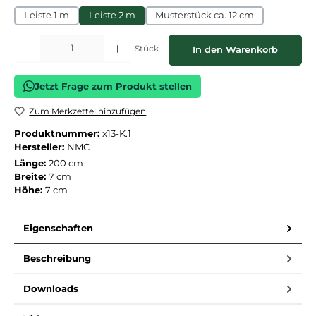
Leiste 1 m
Leiste 2 m
Musterstück ca. 12 cm
Produkt Anzahl: Gib den gewünschten Wert ein oder benutze die Schaltflächen
Stück
In den Warenkorb
Jetzt Frage zum Produkt stellen
Zum Merkzettel hinzufügen
Produktnummer:
x13-K.1
Hersteller:
NMC
Länge:
200 cm
Breite:
7 cm
Höhe:
7 cm
Eigenschaften
Beschreibung
Downloads