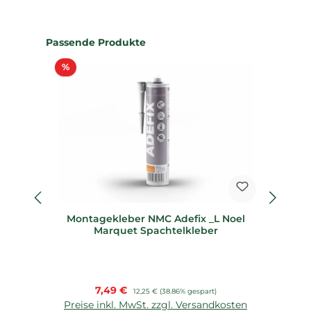
Produktgalerie überspringen
Passende Produkte
Rabatt
%
%
Montagekleber NMC Adefix _L Noel
D
Marquet Spachtelkleber
Verkaufspreis:
7,49 €
Regulärer Preis:
12,25 €
(38.86% gespart)
Preise inkl. MwSt. zzgl. Versandkosten
P