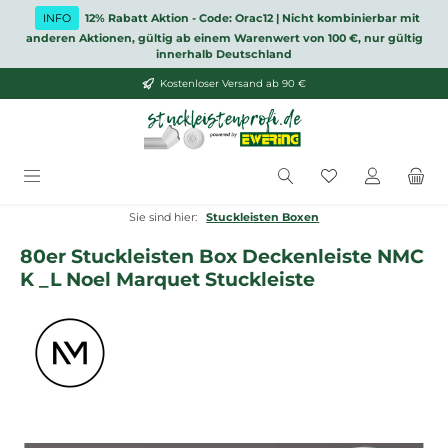
Zum Hauptinhalt springen
INFO
12% Rabatt Aktion - Code: Orac12 | Nicht kombinierbar mit
anderen Aktionen, gültig ab einem Warenwert von 100 €, nur gültig
innerhalb Deutschland
Kostenloser Versand ab 90 €
Du hast 0 Produ
Sie sind hier:
Stuckleisten Boxen
80er Stuckleisten Box Deckenleiste NMC
K _L Noel Marquet Stuckleiste