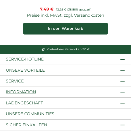
Verkaufspreis:
7,49 €
Regulärer Preis:
12,25 €
(38.86% gespart)
Preise inkl. MwSt. zzgl. Versandkosten
P
In den Warenkorb
Kostenloser Versand ab 90 €
SERVICE-HOTLINE
UNSERE VORTEILE
SERVICE
INFORMATION
LADENGESCHÄFT
UNSERE COMMUNITIES
SICHER EINKAUFEN