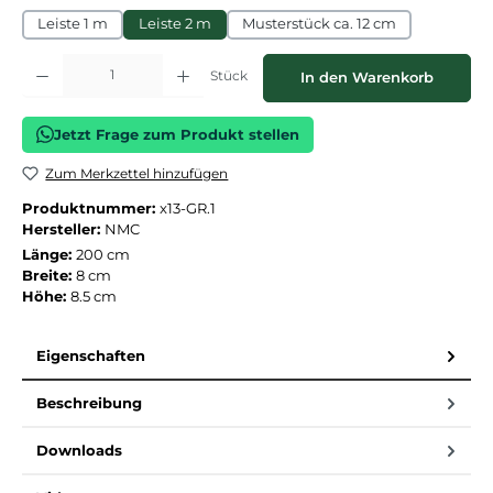
Leiste 1 m
Leiste 2 m
Musterstück ca. 12 cm
Produkt Anzahl: Gib den gewünschten Wert ein oder benutze die Schaltflächen
Stück
In den Warenkorb
Jetzt Frage zum Produkt stellen
Zum Merkzettel hinzufügen
Produktnummer:
x13-GR.1
Hersteller:
NMC
Länge:
200 cm
Breite:
8 cm
Höhe:
8.5 cm
Eigenschaften
Beschreibung
Downloads