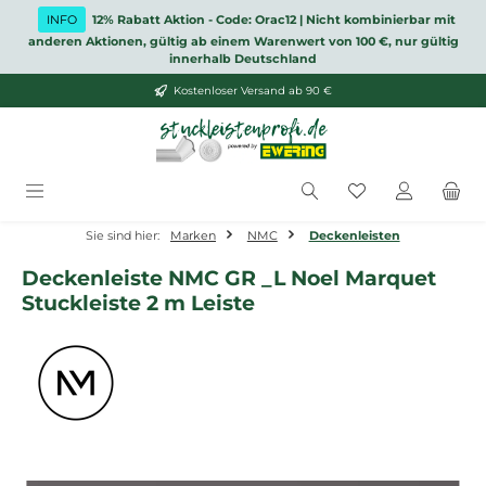
Zum Hauptinhalt springen
INFO
12% Rabatt Aktion - Code: Orac12 | Nicht kombinierbar mit
anderen Aktionen, gültig ab einem Warenwert von 100 €, nur gültig
innerhalb Deutschland
Kostenloser Versand ab 90 €
Du hast 0 Produ
Sie sind hier:
Marken
NMC
Deckenleisten
Deckenleiste NMC GR _L Noel Marquet
Stuckleiste 2 m Leiste