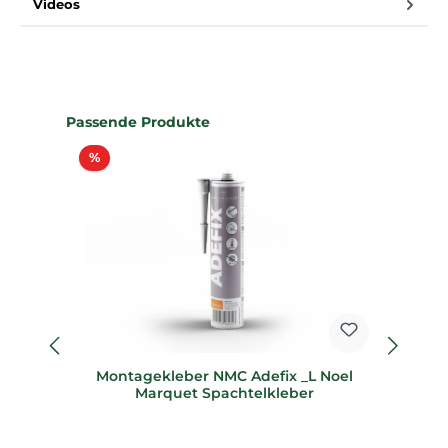
Videos
Produktgalerie überspringen
Passende Produkte
Rabatt
%
Montagekleber NMC Adefix _L Noel
Marquet Spachtelkleber