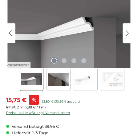
Bildergalerie überspringen
Abbildung ähnlich
Verkaufspreis:
15,75 €
%
Regulärer Preis:
22,80 €
(30.92% gespart)
Inhalt:
2 m
(7,88 € / 1 m)
Preise inkl. MwSt. zzgl. Versandkosten
Versand beträgt 39,95 €
Lieferzeit: 1-3 Tage