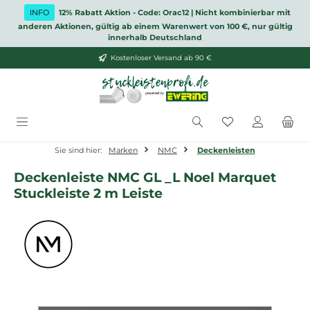
Zum Hauptinhalt springen
INFO
12% Rabatt Aktion - Code: Orac12 | Nicht kombinierbar mit
anderen Aktionen, gültig ab einem Warenwert von 100 €, nur gültig
innerhalb Deutschland
Kostenloser Versand ab 90 €
Du hast 0 Produ
Sie sind hier:
Marken
NMC
Deckenleisten
Deckenleiste NMC GL _L Noel Marquet
Stuckleiste 2 m Leiste