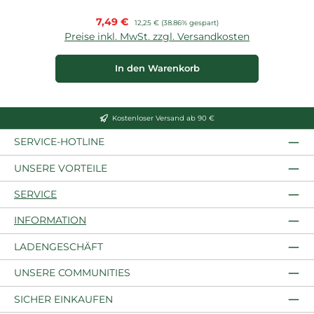
Verkaufspreis:
7,49 €
Regulärer Preis:
12,25 €
(38.86% gespart)
Preise inkl. MwSt. zzgl. Versandkosten
P
In den Warenkorb
Kostenloser Versand ab 90 €
SERVICE-HOTLINE
UNSERE VORTEILE
SERVICE
INFORMATION
LADENGESCHÄFT
UNSERE COMMUNITIES
SICHER EINKAUFEN