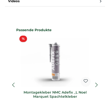
Videos
Produktgalerie überspringen
Passende Produkte
Rabatt
%
Montagekleber NMC Adefix _L Noel
Marquet Spachtelkleber