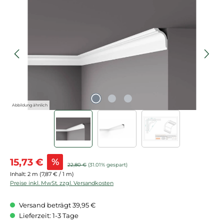
Bildergalerie überspringen
Abbildung ähnlich
Verkaufspreis:
15,73 €
%
Regulärer Preis:
22,80 €
(31.01% gespart)
Inhalt:
2 m
(7,87 € / 1 m)
Preise inkl. MwSt. zzgl. Versandkosten
Versand beträgt 39,95 €
Lieferzeit: 1-3 Tage