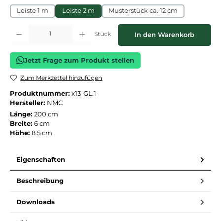
Leiste 1 m
Leiste 2 m
Musterstück ca. 12 cm
Produkt Anzahl: Gib den gewünschten Wert ein oder benutze die Schaltflächen
Stück
In den Warenkorb
Jetzt Frage zum Produkt stellen
Zum Merkzettel hinzufügen
Produktnummer:
x13-GL.1
Hersteller:
NMC
Länge:
200 cm
Breite:
6 cm
Höhe:
8.5 cm
Eigenschaften
Beschreibung
Downloads