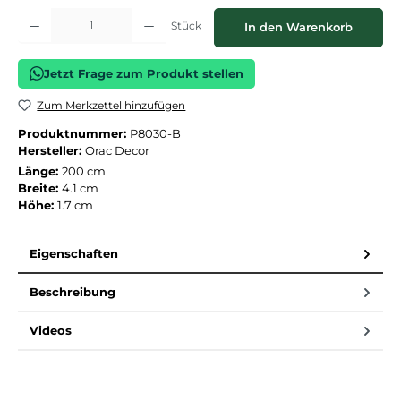
Produkt Anzahl: Gib den gewünschten Wert ein oder benutze die Schaltflächen
Stück
In den Warenkorb
Jetzt Frage zum Produkt stellen
Zum Merkzettel hinzufügen
Produktnummer:
P8030-B
Hersteller:
Orac Decor
Länge:
200 cm
Breite:
4.1 cm
Höhe:
1.7 cm
Eigenschaften
Beschreibung
Videos