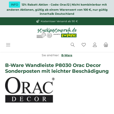
Zum Hauptinhalt springen
INFO
12% Rabatt Aktion - Code: Orac12 | Nicht kombinierbar mit
anderen Aktionen, gültig ab einem Warenwert von 100 €, nur gültig
innerhalb Deutschland
Kostenloser Versand ab 90 €
Du hast 0 Produ
Sie sind hier:
B-Ware
B-Ware Wandleiste P8030 Orac Decor
Sonderposten mit leichter Beschädigung