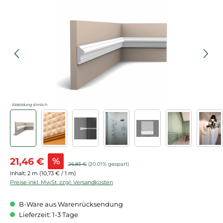
Bildergalerie überspringen
Abbildung ähnlich
Verkaufspreis:
21,46 €
%
Regulärer Preis:
26,83 €
(20.01% gespart)
Inhalt:
2 m
(10,73 € / 1 m)
Preise inkl. MwSt. zzgl. Versandkosten
B-Ware aus Warenrücksendung
Lieferzeit: 1-3 Tage