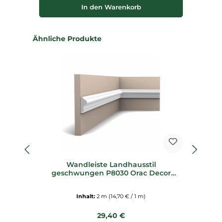
In den Warenkorb
Produktgalerie überspringen
Ähnliche Produkte
Wandleiste Landhausstil
geschwungen P8030 Orac Decor
Stuckleiste
Inhalt:
2 m
(14,70 € / 1 m)
Regulärer Preis:
29,40 €