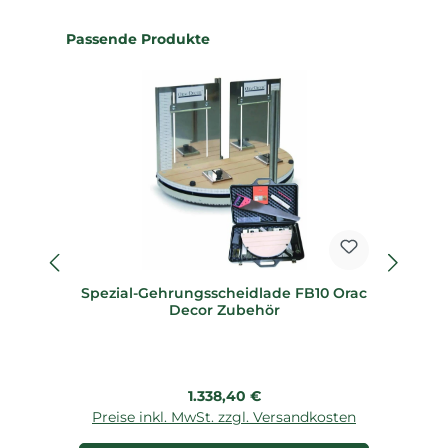
Produktgalerie überspringen
Passende Produkte
Spezial-Gehrungsscheidlade FB10 Orac
Sp
Decor Zubehör
Regulärer Preis:
1.338,40 €
Preise inkl. MwSt. zzgl. Versandkosten
P