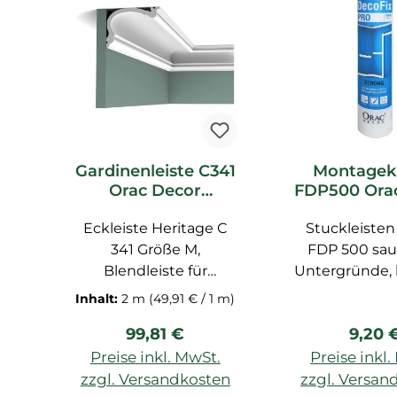
Gardinenleiste C341
Montagek
Orac Decor
FDP500 Ora
Heritage M
DecoFix
Eckleiste Heritage C
Deckenleiste
Stuckleisten
341 Größe M,
FDP 500 sa
Blendleiste für
Untergründe,
verdeckte Montage
trockne
Inhalt:
2 m
(49,91 € / 1 m)
von Gardinenschienen,
überstreichb
Regulärer Preis:
Regulä
99,81 €
9,20 
Stuckleiste extrem
24 Std., für 
maßhaltig, Profilleiste
BASIXX, AXXE
Preise inkl. MwSt.
Preise inkl
für Decke
ml, für Innenr
zzgl. Versandkosten
zzgl. Versan