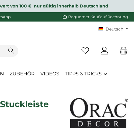
wert von 100 €, nur gültig innerhalb Deutschland
tsApp
Bequemer Kauf auf Rechnung
Deutsch
Du hast 0 Produkte a
EN
ZUBEHÖR
VIDEOS
TIPPS & TRICKS
Stuckleiste