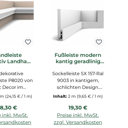
ndleiste
Fußleiste modern
tiv Landhaus
kantig geradlinig
G
k P8020 _L
SX157-Ral-9003
e
dekorative
ac Decor
Sockelleiste SX 157-Ral
weiß lackiert Orac
uckleiste
Decor
ste P8020 von
9003 in kantigem,
G
c Decor im
schlichten Design.
m
ches Landhaus
Diese moderne
S
 m
(24,15 € / 1 m)
Inhalt:
2 m
(9,65 € / 1 m)
ist die größere
Fußleiste schützt die
Bl
egulärer Preis:
Regulärer Preis:
8,30 €
19,30 €
n der P8030.
Wände und ist
hlreiche
unempfindlich, robust
 inkl. MwSt.
Preise inkl. MwSt.
ungsmöglichke
& stoßfest. In dem
Versandkosten
zzgl. Versandkosten
z