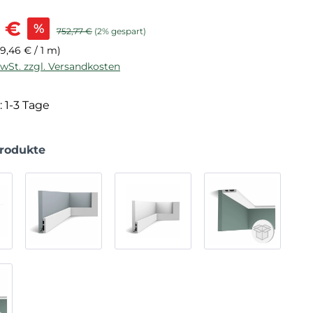
is:
 €
%
Regulärer Preis:
752,77 €
(2% gespart)
(9,46 € / 1 m)
MwSt. zzgl. Versandkosten
: 1-3 Tage
Produkte