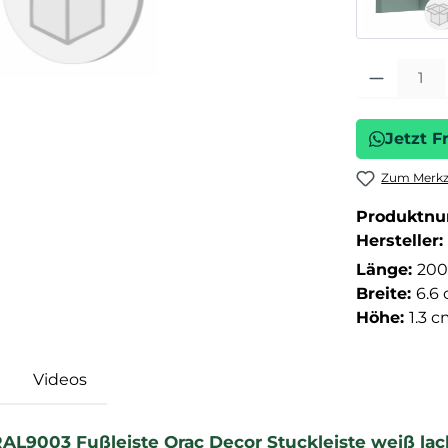
Produkt Anza
Jetzt F
Zum Merkze
Produktn
Hersteller:
Länge:
200
Breite:
6.6
Höhe:
1.3 
Videos
AL9003 Fußleiste Orac Decor Stuckleiste weiß lack