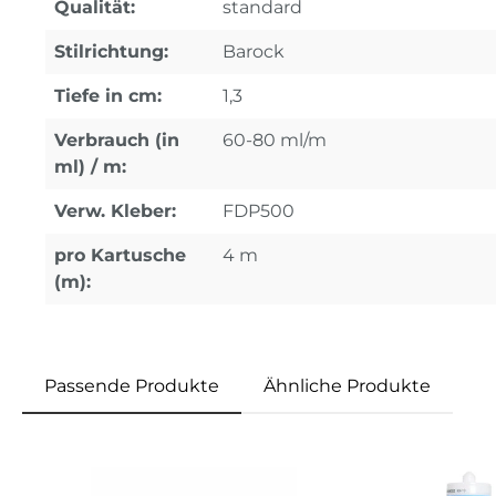
Qualität:
standard
Stilrichtung:
Barock
Tiefe in cm:
1,3
Verbrauch (in
60-80 ml/m
ml) / m:
Verw. Kleber:
FDP500
pro Kartusche
4 m
(m):
Passende Produkte
Ähnliche Produkte
Produktgalerie überspringen