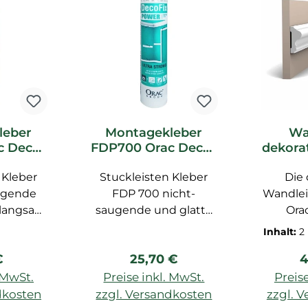
leber
Montagekleber
Wa
c Decor
FDP700 Orac Decor
dekora
 Pro
DecoFix Power
Opti
 Kleber
Stuckleisten Kleber
Kleber für
Die 
Or
Feuchträume
St
ugende
FDP 700 nicht-
Wandlei
 langsam
saugende und glatte
Ora
nd,
Untergründe, Kleber
klassis
Inhalt:
2
ar nach
für Feuchträume, für
Design 
rer Preis:
Regulärer Preis:
R
€
25,70 €
4
LUXXUS,
Außenarbeiten, für
Versio
NT, 310
Feuchträume, 290 ml,
Za
. MwSt.
Preise inkl. MwSt.
Preise
äume, für
besonders starker MS-
Gestalt
dkosten
zzgl. Versandkosten
zzgl. 