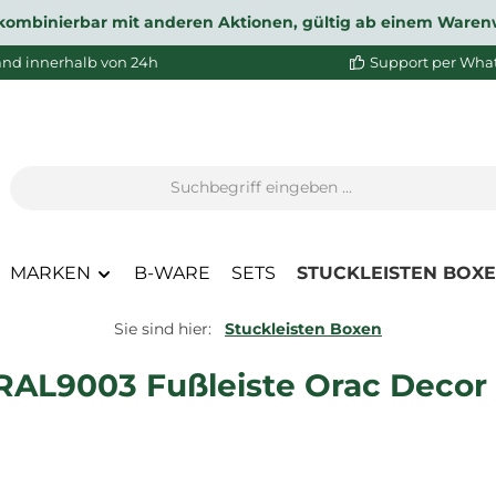
ht kombinierbar mit anderen Aktionen, gültig ab einem Waren
and innerhalb von 24h
Support per Wha
MARKEN
B-WARE
SETS
STUCKLEISTEN BOX
Sie sind hier:
Stuckleisten Boxen
RAL9003 Fußleiste Orac Decor 