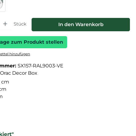
hl: Gib den gewünschten Wert ein oder benutze die Schaltfläche
Stück
In den Warenkorb
rage zum Produkt stellen
ttel hinzufügen
ummer:
SX157-RAL9003-VE
Orac Decor Box
 cm
 cm
cm
iert"