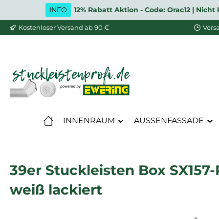
INFO
12% Rabatt Aktion - Code: Orac12 | Nic
m Hauptinhalt springen
Zur Suche springen
Zur Hauptnavigation springen
Kostenloser Versand ab 90 €
Vers
INNENRAUM
AUSSENFASSADE
39er Stuckleisten Box SX157-
weiß lackiert