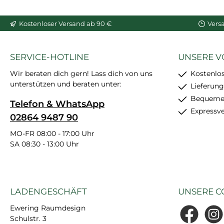
vorgrundiert, Zierleiste
Wand und Dec
In den War
aus Polyurethan-
porösen Ober
Kostenloser Versand ab 90 €
Vers
Hartschaum, Maße:
geeigne
200x12,2x8,8 cm
SERVICE-HOTLINE
UNSERE V
Wir beraten dich gern! Lass dich von uns
Kostenlo
unterstützen und beraten unter:
Lieferung
Bequemer
Telefon & WhatsApp
Expressv
02864 9487 90
MO-FR 08:00 - 17:00 Uhr
SA 08:30 - 13:00 Uhr
LADENGESCHÄFT
UNSERE C
Ewering Raumdesign
Schulstr. 3
Facebook
Insta