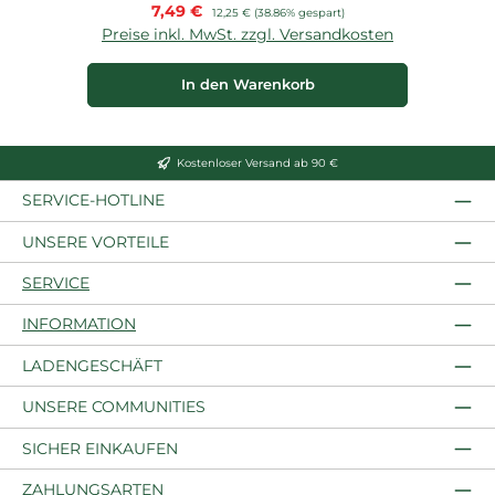
Verkaufspreis:
7,49 €
Regulärer Preis:
12,25 €
(38.86% gespart)
Preise inkl. MwSt. zzgl. Versandkosten
P
In den Warenkorb
Kostenloser Versand ab 90 €
SERVICE-HOTLINE
UNSERE VORTEILE
SERVICE
INFORMATION
LADENGESCHÄFT
UNSERE COMMUNITIES
SICHER EINKAUFEN
ZAHLUNGSARTEN