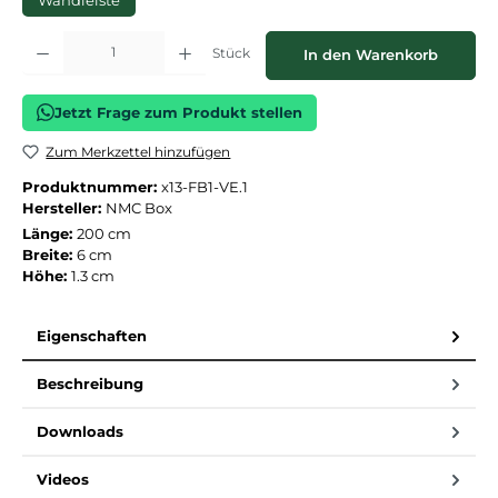
Wandleiste
Produkt Anzahl: Gib den gewünschten Wert ein oder benutze die Schaltflächen
Stück
In den Warenkorb
Jetzt Frage zum Produkt stellen
Zum Merkzettel hinzufügen
Produktnummer:
x13-FB1-VE.1
Hersteller:
NMC Box
Länge:
200 cm
Breite:
6 cm
Höhe:
1.3 cm
Eigenschaften
Beschreibung
Downloads
Videos