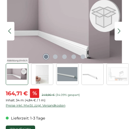
Bildergalerie überspringen
Abbildung ähnlich
Verkaufspreis:
164,71 €
%
Regulärer Preis:
249,90 €
(34.09% gespart)
Inhalt:
34 m
(4,84 € / 1 m)
Preise inkl. MwSt. zzgl. Versandkosten
Lieferzeit: 1-3 Tage