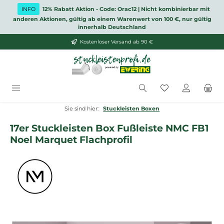
Zum Hauptinhalt springen
INFO
12% Rabatt Aktion - Code: Orac12 | Nicht kombinierbar mit
anderen Aktionen, gültig ab einem Warenwert von 100 €, nur gültig
innerhalb Deutschland
Kostenloser Versand ab 90 €
Du hast 0 Produ
Sie sind hier:
Stuckleisten Boxen
17er Stuckleisten Box Fußleiste NMC FB1
Noel Marquet Flachprofil