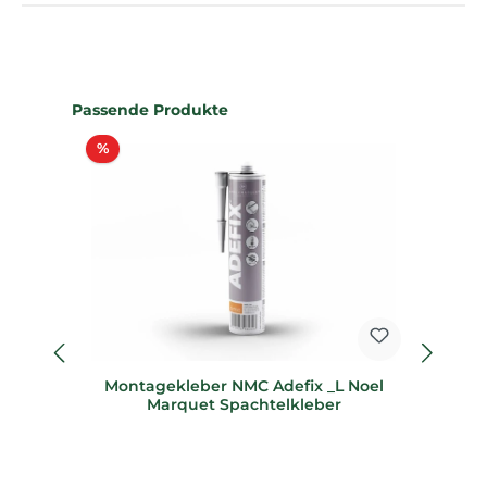
Produktgalerie überspringen
Passende Produkte
Rabatt
%
%
Montagekleber NMC Adefix _L Noel
Marquet Spachtelkleber