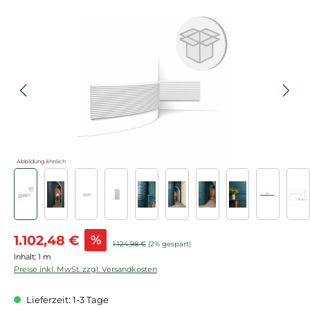
Bildergalerie überspringen
Abbildung ähnlich
Verkaufspreis:
1.102,48 €
%
Regulärer Preis:
1.124,98 €
(2% gespart)
Inhalt:
1 m
Preise inkl. MwSt. zzgl. Versandkosten
Lieferzeit: 1-3 Tage