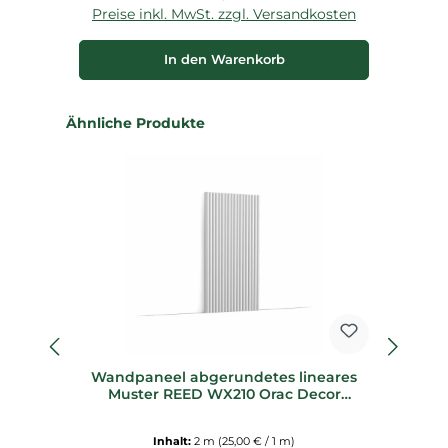
Preise inkl. MwSt. zzgl. Versandkosten
P
In den Warenkorb
Produktgalerie überspringen
Ähnliche Produkte
Wandpaneel abgerundetes lineares
W
Muster REED WX210 Orac Decor
M
Wandelement
Inhalt:
2 m
(25,00 € / 1 m)