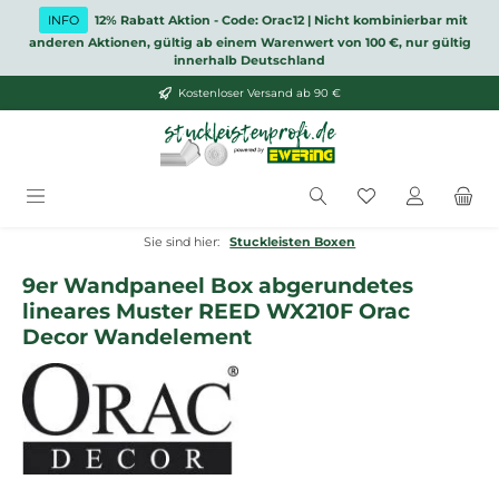
Zum Hauptinhalt springen
INFO
12% Rabatt Aktion - Code: Orac12 | Nicht kombinierbar mit
anderen Aktionen, gültig ab einem Warenwert von 100 €, nur gültig
innerhalb Deutschland
Kostenloser Versand ab 90 €
Du hast 0 Produ
Sie sind hier:
Stuckleisten Boxen
9er Wandpaneel Box abgerundetes
lineares Muster REED WX210F Orac
Decor Wandelement