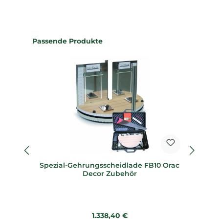
Produktgalerie überspringen
Passende Produkte
Spezial-Gehrungsscheidlade FB10 Orac
Sp
Decor Zubehör
Regulärer Preis:
1.338,40 €