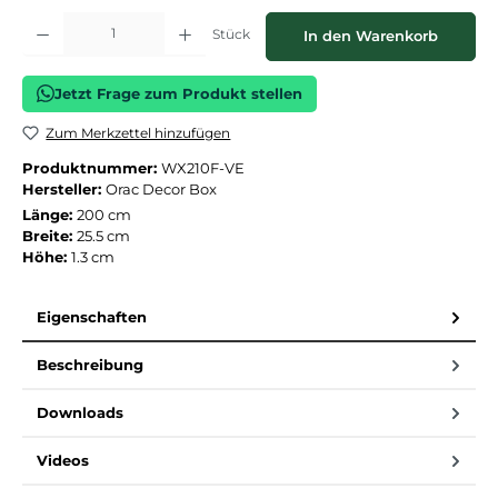
Produkt Anzahl: Gib den gewünschten Wert ein oder benutze die Schaltflächen
Stück
In den Warenkorb
Jetzt Frage zum Produkt stellen
Zum Merkzettel hinzufügen
Produktnummer:
WX210F-VE
Hersteller:
Orac Decor Box
Länge:
200 cm
Breite:
25.5 cm
Höhe:
1.3 cm
Eigenschaften
Beschreibung
Downloads
Videos