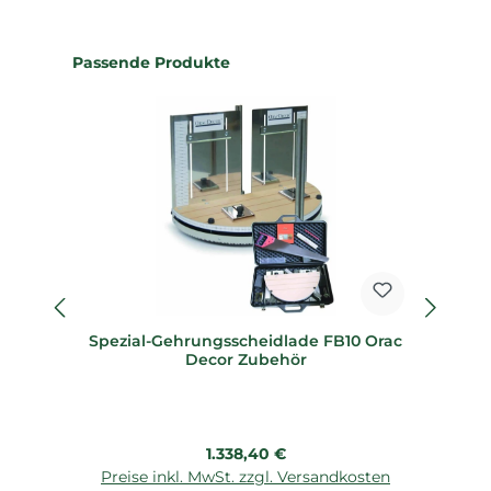
Produktgalerie überspringen
Passende Produkte
Spezial-Gehrungsscheidlade FB10 Orac
Sp
Decor Zubehör
Regulärer Preis:
1.338,40 €
Preise inkl. MwSt. zzgl. Versandkosten
P