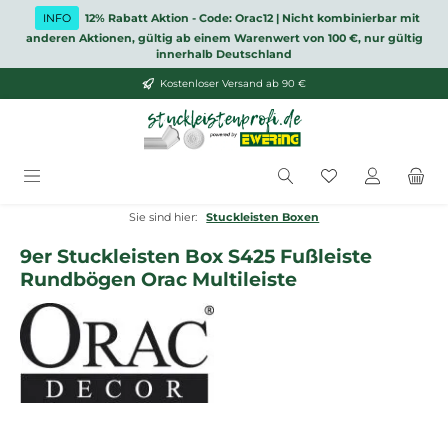
Zum Hauptinhalt springen
INFO
12% Rabatt Aktion - Code: Orac12 | Nicht kombinierbar mit
anderen Aktionen, gültig ab einem Warenwert von 100 €, nur gültig
innerhalb Deutschland
Kostenloser Versand ab 90 €
Du hast 0 Produ
Sie sind hier:
Stuckleisten Boxen
9er Stuckleisten Box S425 Fußleiste
Rundbögen Orac Multileiste