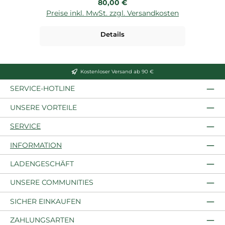
Regulärer Preis:
80,00 €
Preise inkl. MwSt. zzgl. Versandkosten
P
Details
Kostenloser Versand ab 90 €
SERVICE-HOTLINE
UNSERE VORTEILE
SERVICE
INFORMATION
LADENGESCHÄFT
UNSERE COMMUNITIES
SICHER EINKAUFEN
ZAHLUNGSARTEN