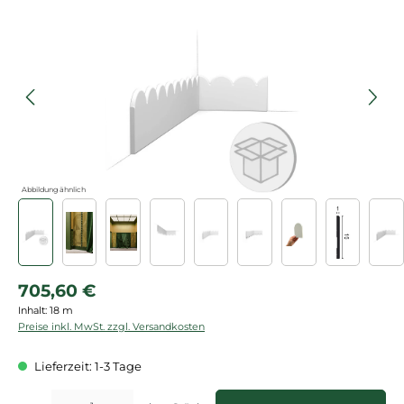
Bildergalerie überspringen
Abbildung ähnlich
Regulärer Preis:
705,60 €
Inhalt:
18 m
Preise inkl. MwSt. zzgl. Versandkosten
Lieferzeit: 1-3 Tage
Produkt Anzahl: Gib den gewünschten Wert ein oder benutze die Schaltflächen