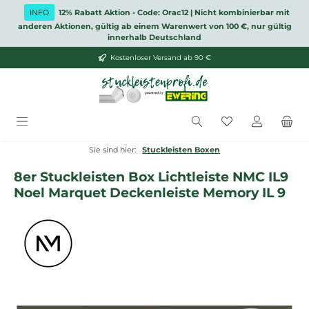
Zum Hauptinhalt springen
INFO
12% Rabatt Aktion - Code: Orac12 | Nicht kombinierbar mit
anderen Aktionen, gültig ab einem Warenwert von 100 €, nur gültig
innerhalb Deutschland
Kostenloser Versand ab 90 €
Du hast 0 Produ
Sie sind hier:
Stuckleisten Boxen
8er Stuckleisten Box Lichtleiste NMC IL9
Noel Marquet Deckenleiste Memory IL 9