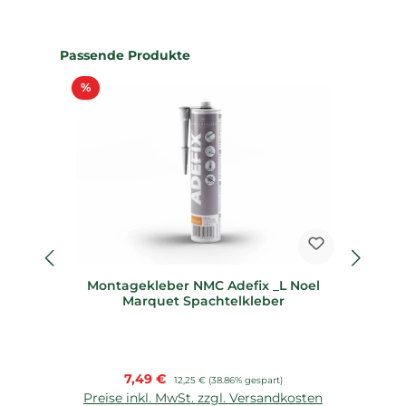
Produktgalerie überspringen
Passende Produkte
Rabatt
%
%
Montagekleber NMC Adefix _L Noel
S
Marquet Spachtelkleber
Verkaufspreis:
7,49 €
Regulärer Preis:
12,25 €
(38.86% gespart)
Preise inkl. MwSt. zzgl. Versandkosten
P