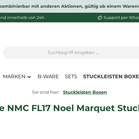
ht kombinierbar mit anderen Aktionen, gültig ab einem Waren
and innerhalb von 24h
Support per Wha
MARKEN
B-WARE
SETS
STUCKLEISTEN BOX
Sie sind hier:
Stuckleisten Boxen
te NMC FL17 Noel Marquet Stuck