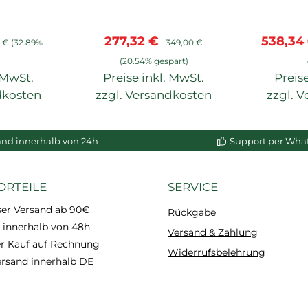
, Stöße
cm)
Adefix
s:
ärer Preis:
Verkaufspreis:
Regulärer Preis:
Verkauf
277,32 €
538,34
chtel
9 €
(32.89%
349,00 €
hnell
)
(20.54% gespart)
nd
. MwSt.
Preise inkl. MwSt.
Preise
dkosten
zzgl. Versandkosten
zzgl. 
enkorb
In den Warenkorb
In de
and innerhalb von 24h
Support per Wha
ORTEILE
SERVICE
ser Versand ab 90€
Rückgabe
 innerhalb von 48h
Versand & Zahlung
 Kauf auf Rechnung
Widerrufsbelehrung
ersand innerhalb DE