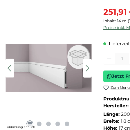
Verkaufspre
251,91
Inhalt:
14 m
(
Preise inkl. 
Lieferzeit
Produkt Anza
Jetzt F
Zum Merkze
Produktn
Hersteller:
Länge:
200
Breite:
1.8
Abbildung ähnlich
Höhe:
17 c