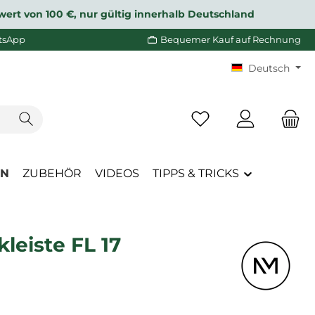
wert von 100 €, nur gültig innerhalb Deutschland
tsApp
Bequemer Kauf auf Rechnung
Deutsch
Du hast 0 Produkte a
EN
ZUBEHÖR
VIDEOS
TIPPS & TRICKS
leiste FL 17