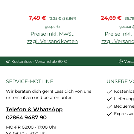
Arstyl, Wallstyl, Balken,
große Profile
hoher Weißgrad,
müssen mit 
Verkaufspreis:
Regulärer Preis:
Verkaufsprei
Regul
7,49 €
24,69 €
starke
nachgespa
12,25 €
(38.86%
36,7
Anfangshaftung,
werden, sc
gespart)
gespart
feinkörnig, schleif- und
trockne
Preise inkl. MwSt.
Preise inkl
überstreichbar, enthält
zzgl. Versandkosten
zzgl. Versan
24 Stück
In den Warenkorb
In den War
Kostenloser Versand ab 90 €
Vers
SERVICE-HOTLINE
UNSERE V
Wir beraten dich gern! Lass dich von uns
Kostenlo
unterstützen und beraten unter:
Lieferung
Bequemer
Telefon & WhatsApp
Expressv
02864 9487 90
MO-FR 08:00 - 17:00 Uhr
SA 08:30 - 13:00 Uhr