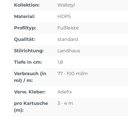
Kollektion:
Wallstyl
Material:
HDPS
Profiltyp:
Fußleiste
Qualität:
standard
Stilrichtung:
Landhaus
Tiefe in cm:
1,8
Verbrauch (in
77 - 100 ml/m
ml) / m:
Verw. Kleber:
Adefix
pro Kartusche
3 - 4 m
(m):