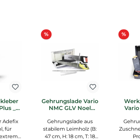
Rabatt
Raba
%
%
kleber
Gehrungslade Vario
Werk
Plus _L
NMC GLV Noel
Vari
quet
Marquet Zubehör
Noe
 Adefix
ör
Gehrungslade aus
Gehru
Z
, für
stabilem Leimholz (B:
Zuschn
 extrem
47 cm, H: 18 cm, T: 18
Pro