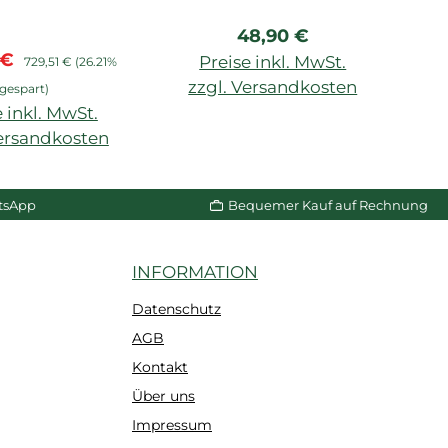
In
Regulärer Preis:
48,90 €
spreis:
Regulärer Preis:
V
 €
3
Preise inkl. MwSt.
729,51 €
(26.21%
zzgl. Versandkosten
gespart)
 inkl. MwSt.
In den Warenkorb
Versandkosten
z
n Warenkorb
tsApp
Bequemer Kauf auf Rechnung
INFORMATION
Datenschutz
AGB
Kontakt
Über uns
Impressum