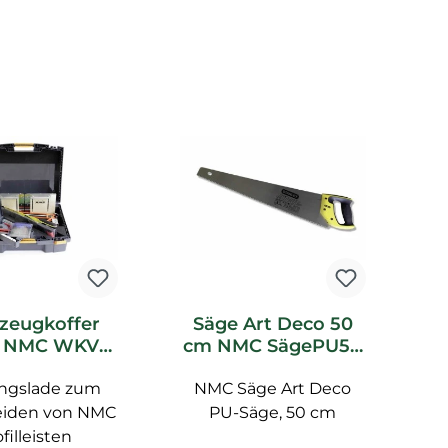
tt
zeugkoffer
Säge Art Deco 50
F
o NMC WKV
cm NMC SägePU50
l Marquet
Noel Marquet
ngslade zum
ubehör
NMC Säge Art Deco
Zubehör
eiden von NMC
PU-Säge, 50 cm
filleisten