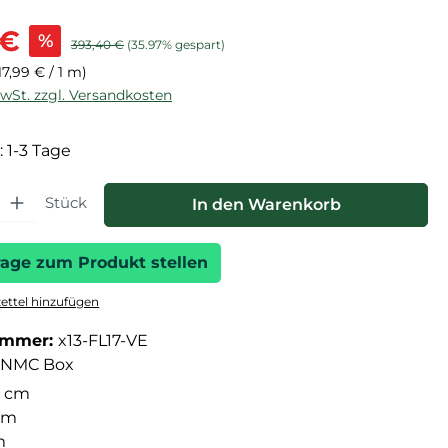
is:
 €
%
Regulärer Preis:
393,40 €
(35.97% gespart)
17,99 € / 1 m)
MwSt. zzgl. Versandkosten
: 1-3 Tage
hl: Gib den gewünschten Wert ein oder benutze die Schaltfläche
Stück
In den Warenkorb
rage zum Produkt stellen
ttel hinzufügen
ummer:
x13-FL17-VE
NMC Box
 cm
 cm
m