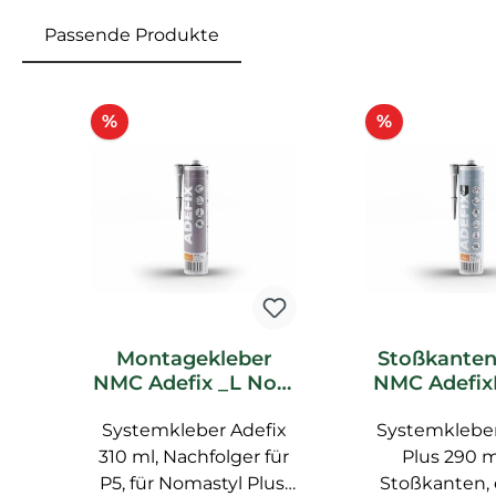
Passende Produkte
Produktgalerie überspringen
Rabatt
Rabatt
%
%
Montagekleber
Stoßkanten
NMC Adefix _L Noel
NMC Adefix
Marquet
Noel Mar
Systemkleber Adefix
Spachtelkleber
Systemkleber
Zubeh
310 ml, Nachfolger für
Plus 290 ml
P5, für Nomastyl Plus,
Stoßkanten,