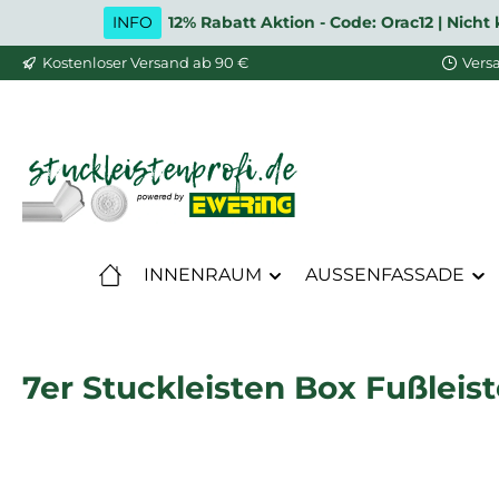
INFO
12% Rabatt Aktion - Code: Orac12 | Nic
m Hauptinhalt springen
Zur Suche springen
Zur Hauptnavigation springen
Kostenloser Versand ab 90 €
Vers
INNENRAUM
AUSSENFASSADE
7er Stuckleisten Box Fußleis