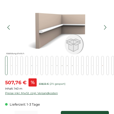
Bildergalerie überspringen
Abbildung ähnlich
Verkaufspreis:
507,76 €
%
Regulärer Preis:
518,13 €
(2% gespart)
Inhalt:
140 m
Preise inkl. MwSt. zzgl. Versandkosten
Lieferzeit: 1-3 Tage
Produkt Anzahl: Gib den gewünschten Wert ein oder benutze die Schaltflächen