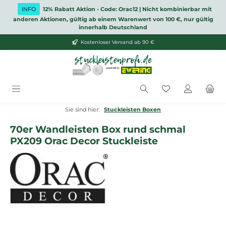
Zum Hauptinhalt springen
INFO
12% Rabatt Aktion - Code: Orac12 | Nicht kombinierbar mit
anderen Aktionen, gültig ab einem Warenwert von 100 €, nur gültig
innerhalb Deutschland
Kostenloser Versand ab 90 €
Du hast 0 Produ
Sie sind hier:
Stuckleisten Boxen
70er Wandleisten Box rund schmal
PX209 Orac Decor Stuckleiste