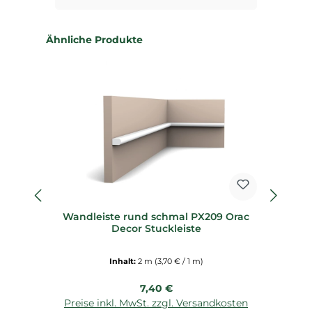
Produktgalerie überspringen
Ähnliche Produkte
fl
Wandleiste rund schmal PX209 Orac
Decor Stuckleiste
Inhalt:
2 m
(3,70 € / 1 m)
Regulärer Preis:
7,40 €
Preise inkl. MwSt. zzgl. Versandkosten
P