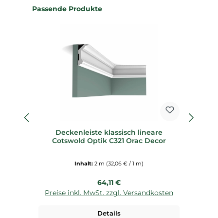
Produktgalerie überspringen
Passende Produkte
Deckenleiste klassisch lineare
Sp
Cotswold Optik C321 Orac Decor
Inhalt:
2 m
(32,06 € / 1 m)
Regulärer Preis:
64,11 €
Preise inkl. MwSt. zzgl. Versandkosten
P
Details