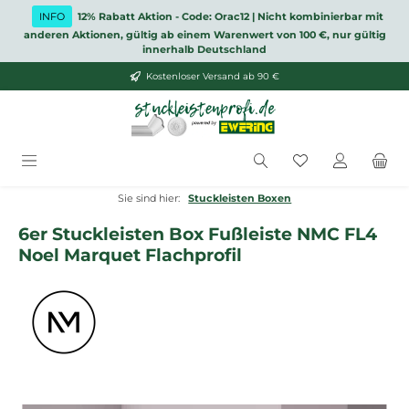
Zum Hauptinhalt springen
INFO
12% Rabatt Aktion - Code: Orac12 | Nicht kombinierbar mit
anderen Aktionen, gültig ab einem Warenwert von 100 €, nur gültig
innerhalb Deutschland
Kostenloser Versand ab 90 €
Du hast 0 Produ
Sie sind hier:
Stuckleisten Boxen
6er Stuckleisten Box Fußleiste NMC FL4
Noel Marquet Flachprofil