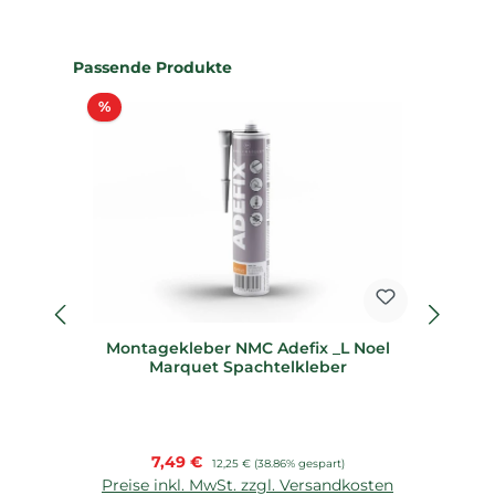
Produktgalerie überspringen
Passende Produkte
Rabatt
%
%
Montagekleber NMC Adefix _L Noel
F
Marquet Spachtelkleber
Verkaufspreis:
7,49 €
Regulärer Preis:
12,25 €
(38.86% gespart)
Preise inkl. MwSt. zzgl. Versandkosten
P