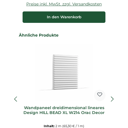
Preise inkl. MwSt. zzgl. Versandkosten
P
In den Warenkorb
Produktgalerie überspringen
Ähnliche Produkte
fl
Wandpaneel dreidimensional lineares
W
Design HILL BEAD XL W214 Orac Decor
Inhalt:
2 m
(65,30 € / 1 m)