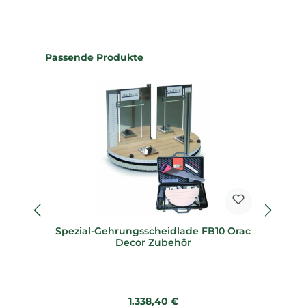
Produktgalerie überspringen
Passende Produkte
Spezial-Gehrungsscheidlade FB10 Orac
Sp
Decor Zubehör
Regulärer Preis:
1.338,40 €