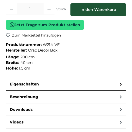
Produkt Anzahl: Gib den gewünschten Wert ein oder benutze die Schaltflächen
Stück
In den Warenkorb
Jetzt Frage zum Produkt stellen
Zum Merkzettel hinzufügen
Produktnummer:
W214-VE
Hersteller:
Orac Decor Box
Länge:
200 cm
Breite:
40 cm
Höhe:
1.5 cm
Eigenschaften
Beschreibung
Downloads
Videos