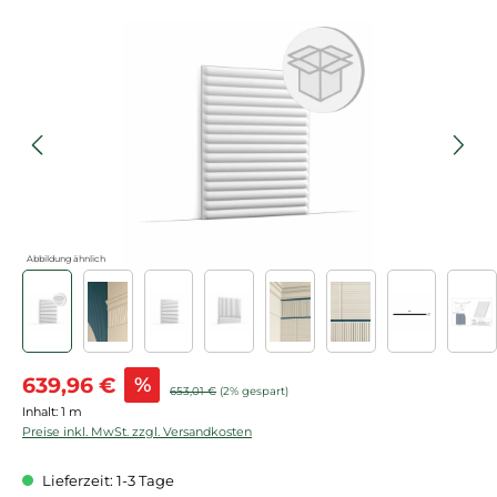
Bildergalerie überspringen
Abbildung ähnlich
Verkaufspreis:
639,96 €
%
Regulärer Preis:
653,01 €
(2% gespart)
Inhalt:
1 m
Preise inkl. MwSt. zzgl. Versandkosten
Lieferzeit: 1-3 Tage