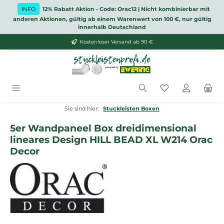
Zum Hauptinhalt springen
INFO
12% Rabatt Aktion - Code: Orac12 | Nicht kombinierbar mit
anderen Aktionen, gültig ab einem Warenwert von 100 €, nur gültig
innerhalb Deutschland
Kostenloser Versand ab 90 €
Du hast 0 Produ
Sie sind hier:
Stuckleisten Boxen
5er Wandpaneel Box dreidimensional
lineares Design HILL BEAD XL W214 Orac
Decor