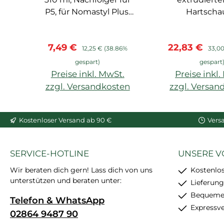
P5, für Nomastyl Plus,
Hartscha
Arstyl, Wallstyl, Balken,
vorgrundier
hoher Weißgrad,
Wand- 
Verkaufspreis:
Regulärer Preis:
Verkaufsprei
Regul
7,49 €
22,83 €
starke
Deckenabschl
12,25 €
(38.86%
33,0
Anfangshaftung,
gespart)
gespart
feinkörnig, schleif- und
Preise inkl. MwSt.
Preise inkl
überstreichbar, enthält
zzgl. Versandkosten
zzgl. Versan
24 Stück
In den Warenkorb
Kostenloser Versand ab 90 €
Vers
SERVICE-HOTLINE
UNSERE V
Wir beraten dich gern! Lass dich von uns
Kostenlo
unterstützen und beraten unter:
Lieferung
Bequemer
Telefon & WhatsApp
Expressv
02864 9487 90