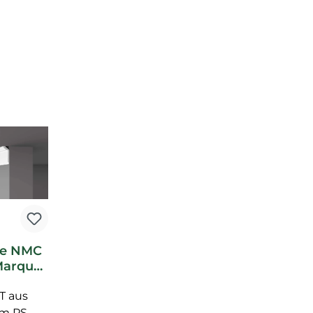
te NMC
Marquet
ste
GT aus
em PS-