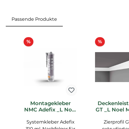
Passende Produkte
Produktgalerie überspringen
Rabatt
Rabatt
%
%
Montagekleber
Deckenleis
NMC Adefix _L Noel
GT _L Noel 
Marquet
Stucklei
Systemkleber Adefix
Spachtelkleber
Zierprofil 
310 ml, Nachfolger für
extrudiert