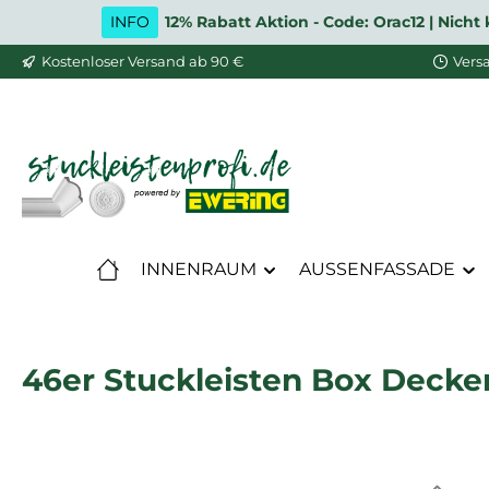
INFO
12% Rabatt Aktion - Code: Orac12 | Nic
m Hauptinhalt springen
Zur Suche springen
Zur Hauptnavigation springen
Kostenloser Versand ab 90 €
Vers
INNENRAUM
AUSSENFASSADE
46er Stuckleisten Box Decke