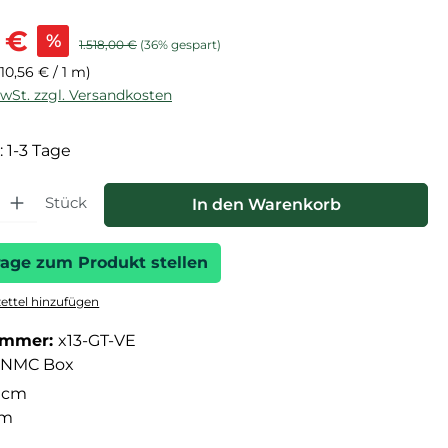
is:
 €
%
Regulärer Preis:
1.518,00 €
(36% gespart)
(10,56 € / 1 m)
MwSt. zzgl. Versandkosten
: 1-3 Tage
hl: Gib den gewünschten Wert ein oder benutze die Schaltfläche
Stück
In den Warenkorb
rage zum Produkt stellen
ttel hinzufügen
ummer:
x13-GT-VE
NMC Box
 cm
cm