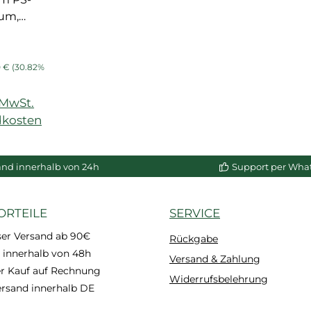
um,
t, für
und
s:
ärer Preis:
uss NMC
0 €
(30.82%
)
. MwSt.
dkosten
and innerhalb von 24h
Support per Wha
ORTEILE
SERVICE
ser Versand ab 90€
Rückgabe
 innerhalb von 48h
Versand & Zahlung
 Kauf auf Rechnung
Widerrufsbelehrung
ersand innerhalb DE