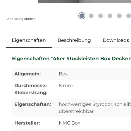
Abbildung ähnlich
Eigenschaften
Beschreibung
Downloads
Eigenschaften "46er Stuckleisten Box Decken
Allgemein:
Box
Durchmesser
8 mm
Kleberstrang:
Eigenschaften:
hochwertiges Styropor, schleifb
überstreichbar
Hersteller:
NMC Box