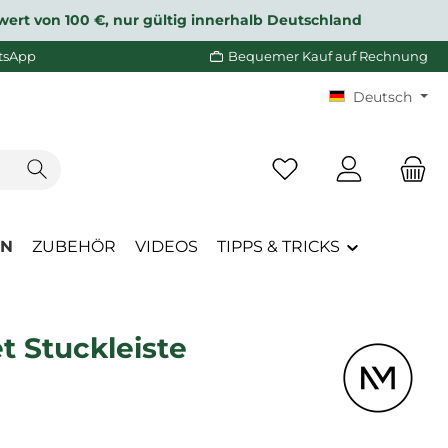
wert von 100 €, nur gültig innerhalb Deutschland
tsApp
Bequemer Kauf auf Rechnung
Deutsch
Du hast 0 Produkte a
EN
ZUBEHÖR
VIDEOS
TIPPS & TRICKS
t Stuckleiste