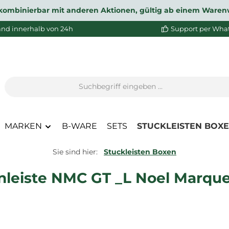
ht kombinierbar mit anderen Aktionen, gültig ab einem Waren
and innerhalb von 24h
Support per Wha
MARKEN
B-WARE
SETS
STUCKLEISTEN BOX
Sie sind hier:
Stuckleisten Boxen
nleiste NMC GT _L Noel Marque