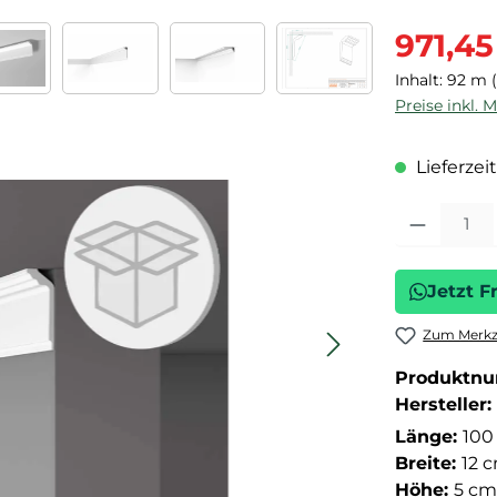
Verkaufspre
971,45
Inhalt:
92 m
Preise inkl. 
Lieferzeit
Produkt Anza
Jetzt F
Zum Merkze
Produktn
Hersteller:
Länge:
100
Breite:
12 
Höhe:
5 cm