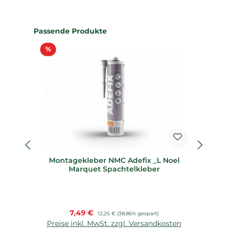
Produktgalerie überspringen
Passende Produkte
Rabatt
%
%
Montagekleber NMC Adefix _L Noel
De
Marquet Spachtelkleber
Verkaufspreis:
7,49 €
Regulärer Preis:
12,25 €
(38.86% gespart)
Preise inkl. MwSt. zzgl. Versandkosten
P