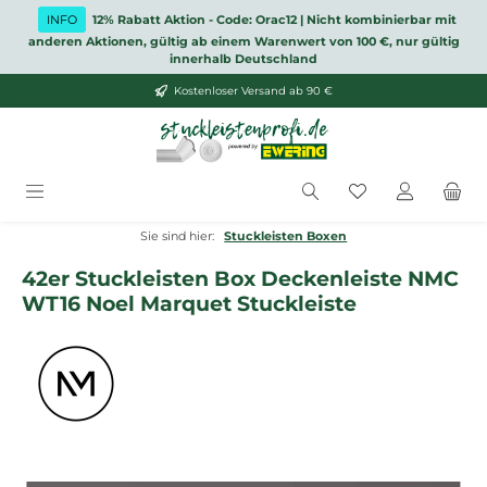
Zum Hauptinhalt springen
INFO
12% Rabatt Aktion - Code: Orac12 | Nicht kombinierbar mit
anderen Aktionen, gültig ab einem Warenwert von 100 €, nur gültig
innerhalb Deutschland
Kostenloser Versand ab 90 €
Du hast 0 Produ
Sie sind hier:
Stuckleisten Boxen
42er Stuckleisten Box Deckenleiste NMC
WT16 Noel Marquet Stuckleiste