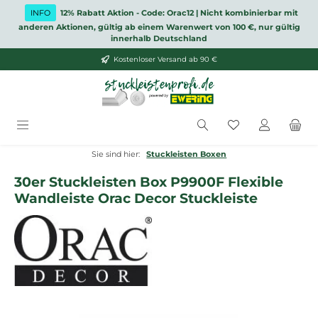
Zum Hauptinhalt springen
INFO
12% Rabatt Aktion - Code: Orac12 | Nicht kombinierbar mit
anderen Aktionen, gültig ab einem Warenwert von 100 €, nur gültig
innerhalb Deutschland
Kostenloser Versand ab 90 €
Du hast 0 Produ
Sie sind hier:
Stuckleisten Boxen
30er Stuckleisten Box P9900F Flexible
Wandleiste Orac Decor Stuckleiste