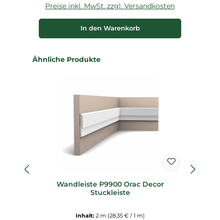
Preise inkl. MwSt. zzgl. Versandkosten
P
In den Warenkorb
Produktgalerie überspringen
Ähnliche Produkte
fl
Wandleiste P9900 Orac Decor
Fl
Stuckleiste
Inhalt:
2 m
(28,35 € / 1 m)