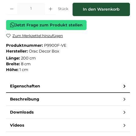
Produkt Anzahl: Gib den gewünschten Wert ein oder benutze die Schaltflächen
Stück
In den Warenkorb
Jetzt Frage zum Produkt stellen
Zum Merkzettel hinzufügen
Produktnummer:
P9900F-VE
Hersteller:
Orac Decor Box
Länge:
200 cm
Breite:
8 cm
Höhe:
1 cm
Eigenschaften
Beschreibung
Downloads
Videos