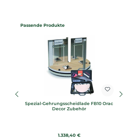
Produktgalerie überspringen
Passende Produkte
Spezial-Gehrungsscheidlade FB10 Orac
Sp
Decor Zubehör
Regulärer Preis:
1.338,40 €