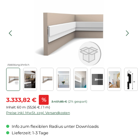
Bildergalerie überspringen
Abbildung ähnlich
Verkaufspreis:
3.333,82 €
%
Regulärer Preis:
3.401,85 €
(2% gespart)
Inhalt:
60 m
(55,56 € / 1 m)
Preise inkl. MwSt. zzgl. Versandkosten
Info zum flexiblen Radius unter Downloads
Lieferzeit: 1-3 Tage