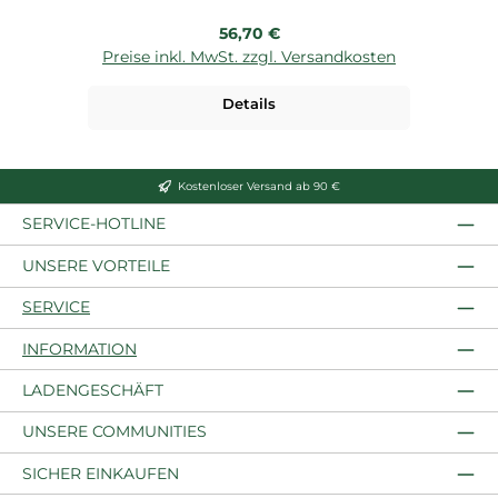
Regulärer Preis:
56,70 €
Preise inkl. MwSt. zzgl. Versandkosten
P
Details
Kostenloser Versand ab 90 €
SERVICE-HOTLINE
UNSERE VORTEILE
SERVICE
INFORMATION
LADENGESCHÄFT
UNSERE COMMUNITIES
SICHER EINKAUFEN