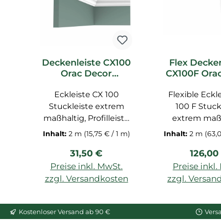
Deckenleiste CX100
Flex Decken
Orac Decor
CX100F Ora
Stuckleiste
Stucklei
Eckleiste CX 100
Flexible Eckl
Stuckleiste extrem
100 F Stuck
maßhaltig, Profilleiste
extrem maßh
für Decke
Profilleiste f
Inhalt:
2 m
(15,75 € / 1 m)
Inhalt:
2 m
(63,
vorgrundiert, Zierleiste
vorgrundiert, Z
Regulärer Preis:
Regulär
31,50 €
126,00
aus Duropolymer-
aus Duropo
Hartschaum, Maße:
Hartschaum,
Preise inkl. MwSt.
Preise inkl
200x6,883x7,062 cm
200x6,9x7,1 
zzgl. Versandkosten
zzgl. Versan
flexible Radiu
In den War
Leiste ist 2
Kostenloser Versand ab 90 €
Vers