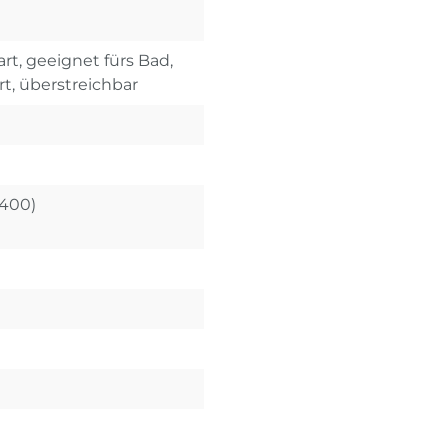
rt, geeignet fürs Bad,
rt, überstreichbar
X400)