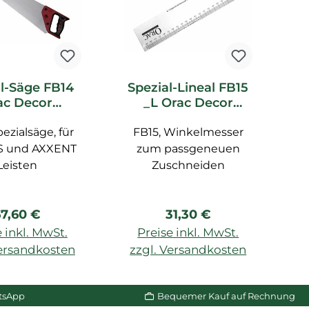
l-Säge FB14
Spezial-Lineal FB15
ac Decor
_L Orac Decor
G
ubehör
Zubehör
e
ezialsäge, für
FB15, Winkelmesser
 und AXXENT
zum passgeneuen
Ge
Leisten
Zuschneiden
egulärer Preis:
Regulärer Preis:
7,60 €
31,30 €
 inkl. MwSt.
Preise inkl. MwSt.
Versandkosten
zzgl. Versandkosten
z
n Warenkorb
In den Warenkorb
tsApp
Bequemer Kauf auf Rechnung