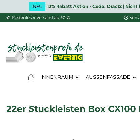
INFO
12% Rabatt Aktion - Code: Orac12 | Nic
m Hauptinhalt springen
Zur Suche springen
Zur Hauptnavigation springen
Kostenloser Versand ab 90 €
Vers
INNENRAUM
AUSSENFASSADE
22er Stuckleisten Box CX100 