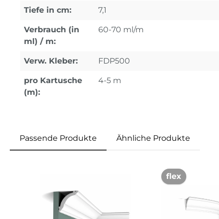
Tiefe in cm:
7,1
Verbrauch (in
60-70 ml/m
ml) / m:
Verw. Kleber:
FDP500
pro Kartusche
4-5 m
(m):
Passende Produkte
Ähnliche Produkte
Produktgalerie überspringen
flex