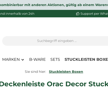
ht kombinierbar mit anderen Aktionen, gültig ab einem Waren
and innerhalb von 24h
Support per Wha
MARKEN
B-WARE
SETS
STUCKLEISTEN BOX
Sie sind hier:
Stuckleisten Boxen
Deckenleiste Orac Decor Stuck