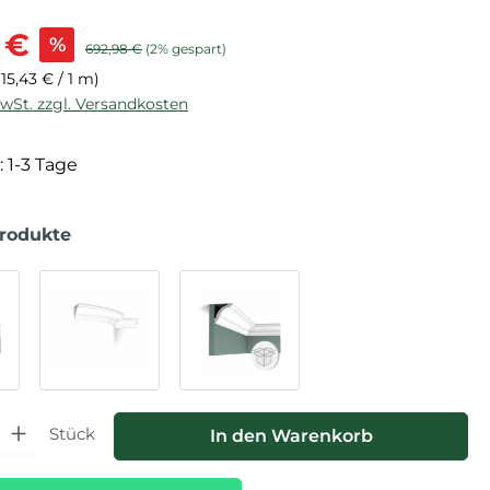
is:
 €
%
Regulärer Preis:
692,98 €
(2% gespart)
(15,43 € / 1 m)
MwSt. zzgl. Versandkosten
: 1-3 Tage
Produkte
hl: Gib den gewünschten Wert ein oder benutze die Schaltfläche
Stück
In den Warenkorb