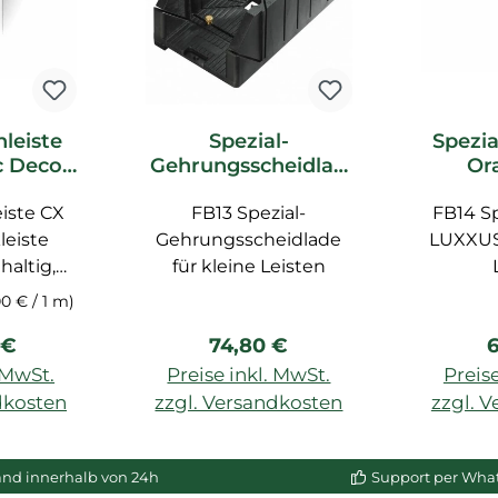
leiste
Spezial-
Spezia
c Decor
Gehrungsscheidlad
Or
ste
e FB13 Orac Decor
Z
eiste CX
FB13 Spezial-
Zubehör
FB14 Sp
leiste
Gehrungsscheidlade
LUXXUS
altig,
für kleine Leisten
ür Decke
00 € / 1 m)
ierleiste
er Preis:
Regulärer Preis:
R
 €
74,80 €
6
lymer-
 Maße:
. MwSt.
Preise inkl. MwSt.
Preise
cm. Der
dkosten
zzgl. Versandkosten
zzgl. 
s dieser
enkorb
In den Warenkorb
In de
00 cm.
and innerhalb von 24h
Support per Wha