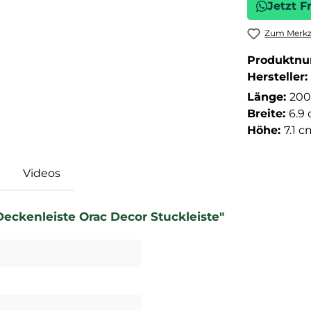
Jetzt F
Zum Merkze
Produktn
Hersteller:
Länge:
200
Breite:
6.9
Höhe:
7.1 
Videos
eckenleiste Orac Decor Stuckleiste"