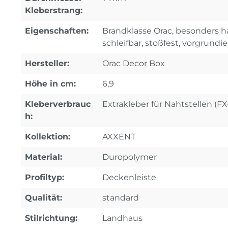
Kleberstrang:
Eigenschaften:
Brandklasse Orac, besonders ha
schleifbar, stoßfest, vorgrundie
Hersteller:
Orac Decor Box
Höhe in cm:
6,9
Kleberverbrauc
Extrakleber für Nahtstellen (F
h:
Kollektion:
AXXENT
Material:
Duropolymer
Profiltyp:
Deckenleiste
Qualität:
standard
Stilrichtung:
Landhaus