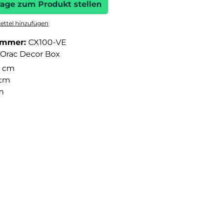
rage zum Produkt stellen
ttel hinzufügen
ummer:
CX100-VE
Orac Decor Box
 cm
 cm
cm