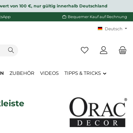
wert von 100 €, nur gültig innerhalb Deutschland
tsApp
Bequemer Kauf auf Rechnung
Deutsch
Du hast 0 Produkte a
EN
ZUBEHÖR
VIDEOS
TIPPS & TRICKS
leiste