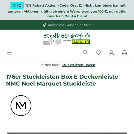
Zum Hauptinhalt springen
INFO
12% Rabatt Aktion - Code: Orac12 | Nicht kombinierbar mit
anderen Aktionen, gültig ab einem Warenwert von 100 €, nur gültig
innerhalb Deutschland
Kostenloser Versand ab 90 €
Du hast 0 Produ
Sie sind hier:
Stuckleisten Boxen
176er Stuckleisten Box E Deckenleiste
NMC Noel Marquet Stuckleiste