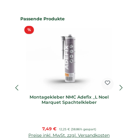
Produktgalerie überspringen
Passende Produkte
Rabatt
%
%
Montagekleber NMC Adefix _L Noel
D
Marquet Spachtelkleber
Verkaufspreis:
7,49 €
Regulärer Preis:
12,25 €
(38.86% gespart)
Preise inkl. MwSt. zzgl. Versandkosten
P